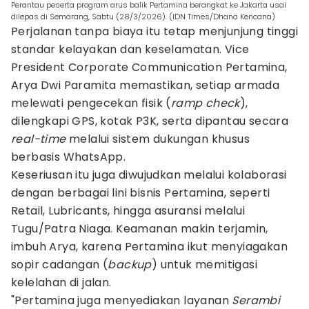
Perantau peserta program arus balik Pertamina berangkat ke Jakarta usai
dilepas di Semarang, Sabtu (28/3/2026). (IDN Times/Dhana Kencana)
Perjalanan tanpa biaya itu tetap menjunjung tinggi
standar kelayakan dan keselamatan. Vice
President Corporate Communication Pertamina,
Arya Dwi Paramita memastikan, setiap armada
melewati pengecekan fisik (
ramp check
),
dilengkapi GPS, kotak P3K, serta dipantau secara
real-time
melalui sistem dukungan khusus
berbasis WhatsApp.
Keseriusan itu juga diwujudkan melalui kolaborasi
dengan berbagai lini bisnis Pertamina, seperti
Retail, Lubricants, hingga asuransi melalui
Tugu/Patra Niaga. Keamanan makin terjamin,
imbuh Arya, karena Pertamina ikut menyiagakan
sopir cadangan (
backup
) untuk memitigasi
kelelahan di jalan.
"Pertamina juga menyediakan layanan
Serambi