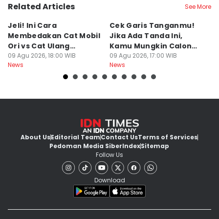
Related Articles
See More
Jeli! Ini Cara
Cek Garis Tanganmu!
Ta
Membedakan Cat Mobil
Jika Ada Tanda Ini,
B
Ori vs Cat Ulang
Kamu Mungkin Calon
S
Oplosan saat Beli
09 Agu 2026, 18:00 WIB
Orang Sukses
09 Agu 2026, 17:00 WIB
ke
09
News
News
Ne
kendaraan Bekas
M
About Us
Editorial Team
Contact Us
Terms of Services
Pedoman Media Siber
Index
Sitemap
Follow Us
Download