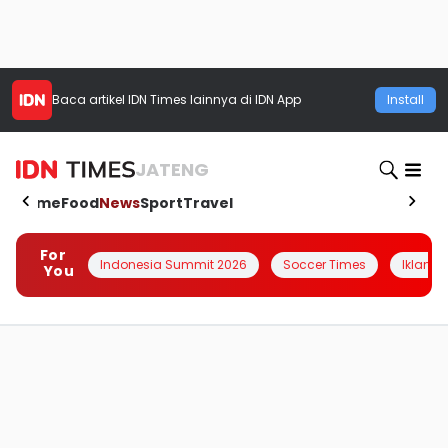
Baca artikel
IDN Times
lainnya di IDN App
Install
JATENG
Home
Food
News
Sport
Travel
For
Indonesia Summit 2026
Soccer Times
Iklanin 
You