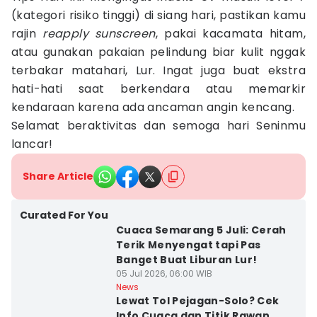
(kategori risiko tinggi) di siang hari, pastikan kamu
rajin
reapply sunscreen
, pakai kacamata hitam,
atau gunakan pakaian pelindung biar kulit nggak
terbakar matahari, Lur. Ingat juga buat ekstra
hati-hati saat berkendara atau memarkir
kendaraan karena ada ancaman angin kencang.
Selamat beraktivitas dan semoga hari Seninmu
lancar!
Share Article
Curated For You
Cuaca Semarang 5 Juli: Cerah
Terik Menyengat tapi Pas
Banget Buat Liburan Lur!
05 Jul 2026, 06:00 WIB
News
Lewat Tol Pejagan-Solo? Cek
Info Cuaca dan Titik Rawan