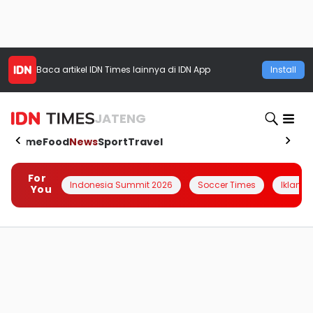
Baca artikel
IDN Times
lainnya di IDN App
Install
JATENG
Home
Food
News
Sport
Travel
For
Indonesia Summit 2026
Soccer Times
Iklanin 
You