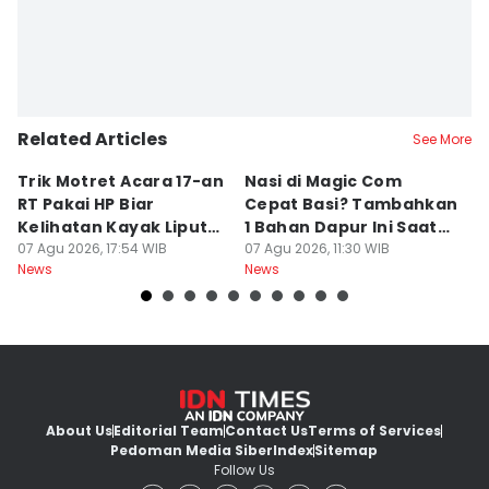
Related Articles
See More
Trik Motret Acara 17-an
Nasi di Magic Com
P
RT Pakai HP Biar
Cepat Basi? Tambahkan
R
Kelihatan Kayak Liputan
1 Bahan Dapur Ini Saat
H
Festival Nasional
07 Agu 2026, 17:54 WIB
Menanak, Awet 2 Hari
07 Agu 2026, 11:30 WIB
P
07
News
News
Ne
About Us
Editorial Team
Contact Us
Terms of Services
Pedoman Media Siber
Index
Sitemap
Follow Us