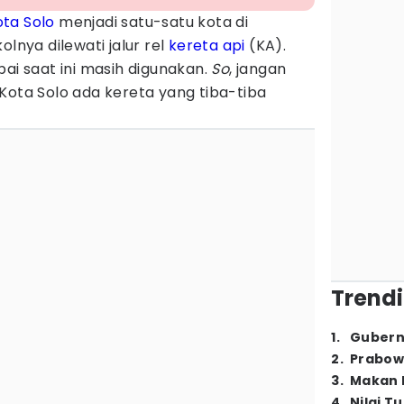
ota Solo
menjadi satu-satu kota di
olnya dilewati jalur rel
kereta api
(KA).
pai saat ini masih digunakan.
So
, jangan
Kota Solo ada kereta yang tiba-tiba
Trendi
1
.
Gubern
2
.
Prabow
3
.
Makan B
4
.
Nilai T