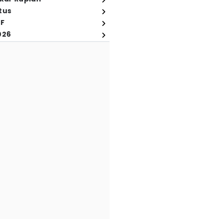
tus
FF
026