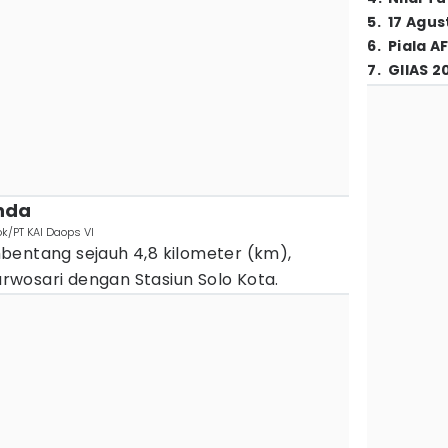
5
.
17 Agus
6
.
Piala A
7
.
GIIAS 2
anda
Dok/PT KAI Daops VI
bentang sejauh 4,8 kilometer (km),
wosari dengan Stasiun Solo Kota.