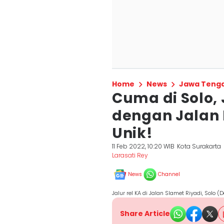
Home
News
Jawa Teng
Cuma di Solo, 
dengan Jalan 
Unik!
11 Feb 2022, 10:20 WIB
Kota Surakarta
Larasati Rey
News
Channel
Jalur rel KA di Jalan Slamet Riyadi, Solo (
Share Article