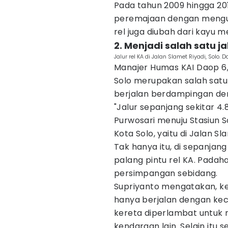
Pada tahun 2009 hingga 201
peremajaan dengan menguba
rel juga diubah dari kayu m
2. Menjadi salah satu ja
Jalur rel KA di Jalan Slamet Riyadi, Solo. 
Manajer Humas KAI Daop 6,
Solo merupakan salah satu
berjalan berdampingan deng
"Jalur sepanjang sekitar 4.
Purwosari menuju Stasiun So
Kota Solo, yaitu di Jalan S
Tak hanya itu, di sepanjan
palang pintu rel KA. Padah
persimpangan sebidang.
Supriyanto mengatakan, ke
hanya berjalan dengan kec
kereta diperlambat untuk
kendaraan lain. Selain itu 