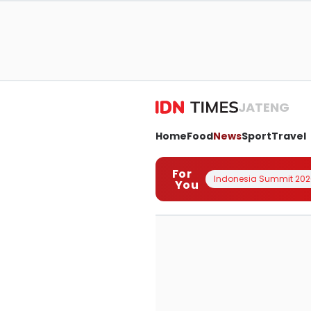
JATENG
Home
Food
News
Sport
Travel
For
Indonesia Summit 202
You