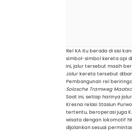
Rel KA itu berada di sisi k
simbol-simbol kereta api d
ini, jalur tersebut masih be
Jalur kereta tersebut diba
Pembangunan rel beriring
Solosche Tramweg Maatsc
Saat ini, setiap harinya jal
Kresna relasi Stasiun Purwo
tertentu, beroperasi juga
wisata dengan lokomotif h
dijalankan sesuai perminta