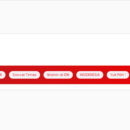
6
Soccer Times
Iklanin di IDN
INSIDENESIA
Yuk Pilih !