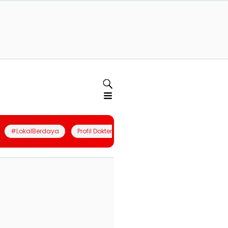
#LokalBerdaya
Profil Dokter
Quiz
Join Community