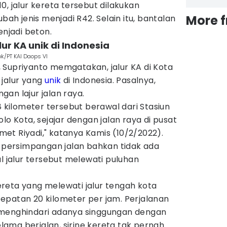
0, jalur kereta tersebut dilakukan
More 
h jenis menjadi R42. Selain itu, bantalan
enjadi beton.
lur KA unik di Indonesia
Dok/PT KAI Daops VI
 Supriyanto memgatakan, jalur KA di Kota
 jalur yang
unik
di Indonesia. Pasalnya,
an lajur jalan raya.
8 kilometer tersebut berawal dari Stasiun
lo Kota, sejajar dengan jalan raya di pusat
lamet Riyadi," katanya Kamis (10/2/2022).
g persimpangan jalan bahkan tidak ada
al jalur tersebut melewati puluhan
reta yang melewati jalur tengah kota
epatan 20 kilometer per jam. Perjalanan
 menghindari adanya singgungan dengan
selama berjalan, sirine kereta tak pernah