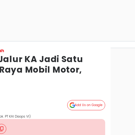
ah
Jalur KA Jadi Satu
Raya Mobil Motor,
Add Us on Google
Dok. PT KAI Daops VI)