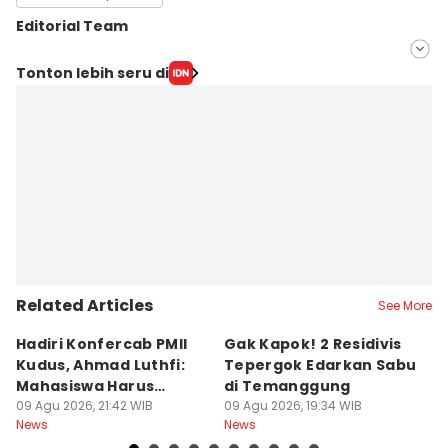
Editorial Team
Editor
Tonton lebih seru di
Fariz Fardianto
Editor
Dhana Kencana
Related Articles
See More
Hadiri Konfercab PMII
Gak Kapok! 2 Residivis
A
Kudus, Ahmad Luthfi:
Tepergok Edarkan Sabu
B
Mahasiswa Harus
di Temanggung
B
Konstruktif
09 Agu 2026, 21:42 WIB
09 Agu 2026, 19:34 WIB
Pe
09
News
News
Ne
F