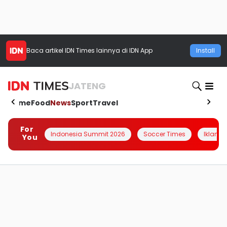
Baca artikel
IDN Times
lainnya di IDN App
Install
JATENG
Home
Food
News
Sport
Travel
For
Indonesia Summit 2026
Soccer Times
Iklanin 
You