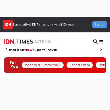
Baca artikel
IDN Times
lainnya di IDN App
Install
JATENG
Home
Food
News
Sport
Travel
For
Indonesia Summit 2026
Soccer Times
Iklanin 
You