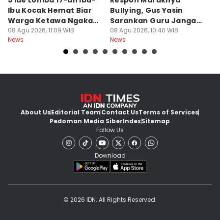
5 Ide Lomba 17-an Ibu-
Respon Maraknya
T
Ibu Kocak Hemat Biar
Bullying, Gus Yasin
W
Warga Ketawa Ngakak
Sarankan Guru Jangan
S
Pas Hari Kemerdekaan
08 Agu 2026, 11:09 WIB
Bebani Siswa
08 Agu 2026, 10:40 WIB
P
08
News
News
Ne
R
About Us
Editorial Team
Contact Us
Terms of Services
Pedoman Media Siber
Index
Sitemap
Follow Us
Download
© 2026 IDN. All Rights Reserved.