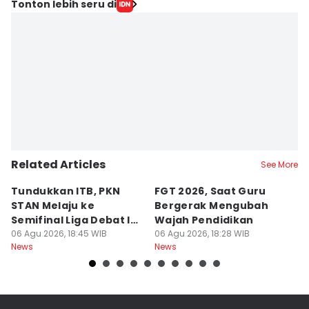
Tonton lebih seru di
Related Articles
See More
Tundukkan ITB, PKN
FGT 2026, Saat Guru
[
STAN Melaju ke
Bergerak Mengubah
D
Semifinal Liga Debat IDN
Wajah Pendidikan
A
Times 2026
06 Agu 2026, 18:45 WIB
06 Agu 2026, 18:28 WIB
S
06
News
News
Ne
d