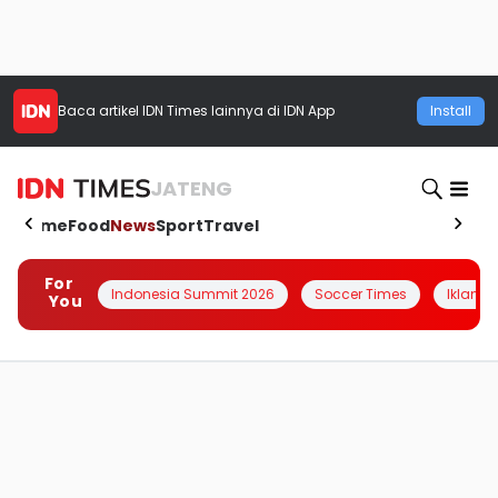
Baca artikel
IDN Times
lainnya di IDN App
Install
JATENG
Home
Food
News
Sport
Travel
For
Indonesia Summit 2026
Soccer Times
Iklanin 
You