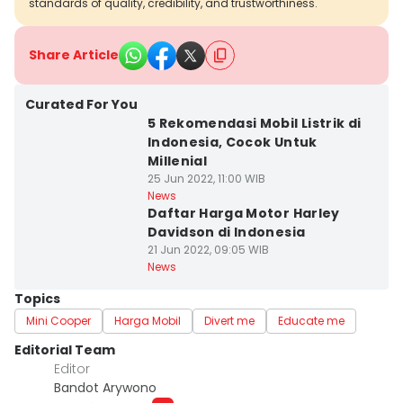
standards of quality, credibility, and trustworthiness.
Share Article
Curated For You
5 Rekomendasi Mobil Listrik di
Indonesia, Cocok Untuk
Millenial
25 Jun 2022, 11:00 WIB
News
Daftar Harga Motor Harley
Davidson di Indonesia
21 Jun 2022, 09:05 WIB
News
Topics
Mini Cooper
Harga Mobil
Divert me
Educate me
Editorial Team
Editor
Bandot Arywono