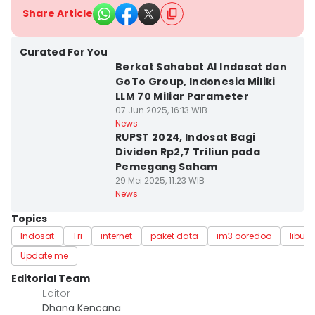
Share Article
Curated For You
Berkat Sahabat AI Indosat dan
GoTo Group, Indonesia Miliki
LLM 70 Miliar Parameter
07 Jun 2025, 16:13 WIB
News
RUPST 2024, Indosat Bagi
Dividen Rp2,7 Triliun pada
Pemegang Saham
29 Mei 2025, 11:23 WIB
News
Topics
Indosat
Tri
internet
paket data
im3 ooredoo
libur
Update me
Editorial Team
Editor
Dhana Kencana