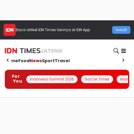
Baca artikel
IDN Times
lainnya di IDN App
Install
JATENG
Home
Food
News
Sport
Travel
For
Indonesia Summit 2026
Soccer Times
Iklanin 
You