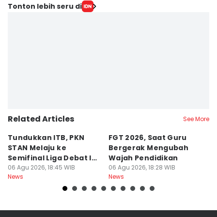
Tonton lebih seru di
Related Articles
See More
Tundukkan ITB, PKN
FGT 2026, Saat Guru
[
STAN Melaju ke
Bergerak Mengubah
D
Semifinal Liga Debat IDN
Wajah Pendidikan
A
Times 2026
06 Agu 2026, 18:45 WIB
06 Agu 2026, 18:28 WIB
S
06
News
News
Ne
d