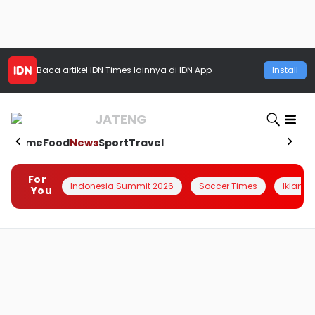
Baca artikel
IDN Times
lainnya di IDN App
Install
JATENG
Home
Food
News
Sport
Travel
For
Indonesia Summit 2026
Soccer Times
Iklanin 
You