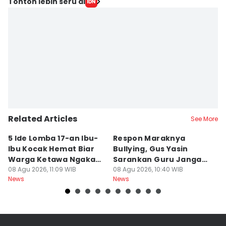
Tonton lebih seru di
Related Articles
See More
5 Ide Lomba 17-an Ibu-
Respon Maraknya
T
Ibu Kocak Hemat Biar
Bullying, Gus Yasin
W
Warga Ketawa Ngakak
Sarankan Guru Jangan
S
Pas Hari Kemerdekaan
08 Agu 2026, 11:09 WIB
Bebani Siswa
08 Agu 2026, 10:40 WIB
P
08
News
News
Ne
R