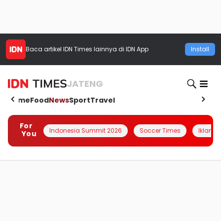
Baca artikel
IDN Times
lainnya di IDN App
Install
JATENG
Home
Food
News
Sport
Travel
For
Indonesia Summit 2026
Soccer Times
Iklanin 
You