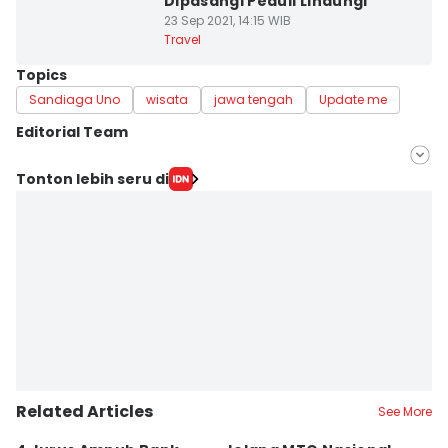
Dipasangi Peduli Lindungi
23 Sep 2021, 14:15 WIB
Travel
Topics
Sandiaga Uno
wisata
jawa tengah
Update me
Editorial Team
Editor
Tonton lebih seru di
Bandot Arywono
Editor
ANGGUN PUSPITONINGRUM
Related Articles
See More