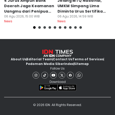
4 Jurus Ampuh Bank
Jelang MTQ Nasional,
A
Daerah Jaga Keamanan
UMKM Simpang Lima
S
Uangmu dari Penipuan
Diminta Urus Sertifikat
B
Digital
06 Agu 2026, 15:00 WIB
Halal
06 Agu 2026, 14:59 WIB
Bi
06
News
News
Ne
About Us
Editorial Team
Contact Us
Terms of Services
Pedoman Media Siber
Index
Sitemap
Follow Us
Download
© 2026 IDN. All Rights Reserved.