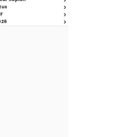
tus
FF
026