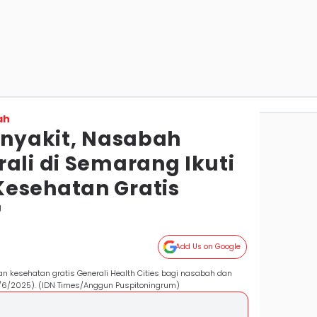
ah
Penyakit, Nasabah
ali di Semarang Ikuti
esehatan Gratis
g
Add Us on Google
n kesehatan gratis Generali Health Cities bagi nasabah dan
3/6/2025). (IDN Times/Anggun Puspitoningrum)