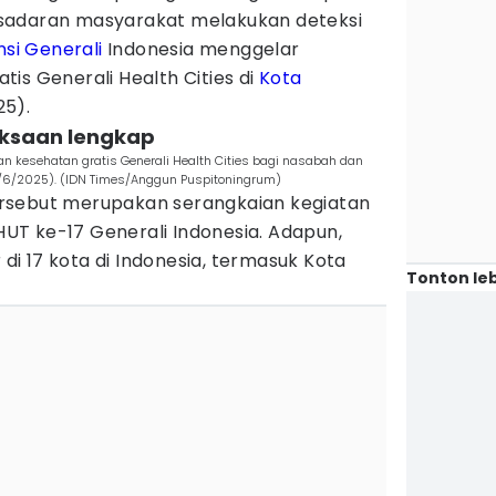
sadaran masyarakat melakukan deteksi
nsi
Generali
Indonesia menggelar
atis Generali Health Cities di
Kota
25).
iksaan lengkap
n kesehatan gratis Generali Health Cities bagi nasabah dan
3/6/2025). (IDN Times/Anggun Puspitoningrum)
rsebut merupakan serangkaian kegiatan
T ke-17 Generali Indonesia. Adapun,
r di 17 kota di Indonesia, termasuk Kota
Tonton leb