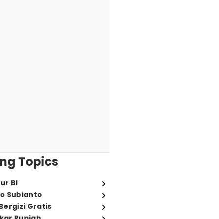
ng Topics
ur BI
o Subianto
ergizi Gratis
ukar Rupiah