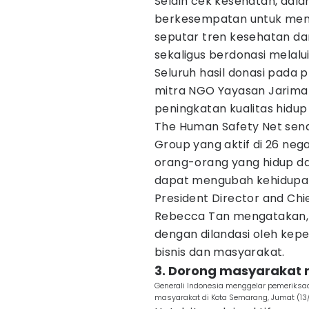
Selain cek kesehatan, dala
berkesempatan untuk meng
seputar tren kesehatan da
sekaligus berdonasi melal
Seluruh hasil donasi pada 
mitra NGO Yayasan Jarimat
peningkatan kualitas hidup
The Human Safety Net send
Group yang aktif di 26 ne
orang-orang yang hidup d
dapat mengubah kehidupan
President Director and Chie
Rebecca Tan mengatakan, G
dengan dilandasi oleh kep
bisnis dan masyarakat.
3. Dorong masyarakat m
Generali Indonesia menggelar pemeriksaa
masyarakat di Kota Semarang, Jumat (1