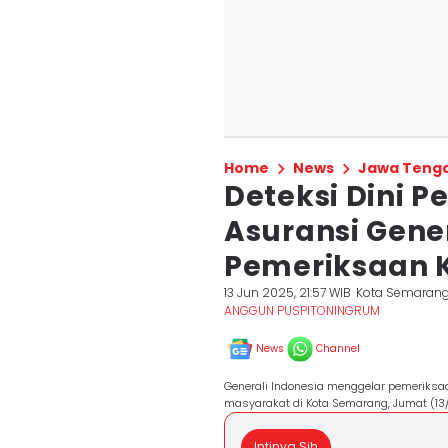
Home
News
Jawa Teng
Deteksi Dini 
Asuransi Gener
Pemeriksaan K
13 Jun 2025, 21:57 WIB
Kota Semaran
ANGGUN PUSPITONINGRUM
News
Channel
Generali Indonesia menggelar pemeriksaa
masyarakat di Kota Semarang, Jumat (1
Intinya Sih