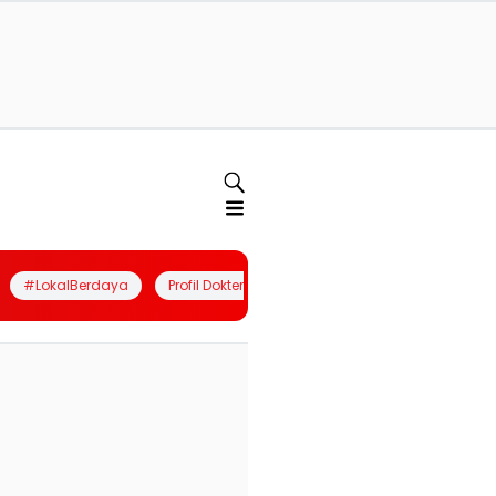
#LokalBerdaya
Profil Dokter
Quiz
Join Community