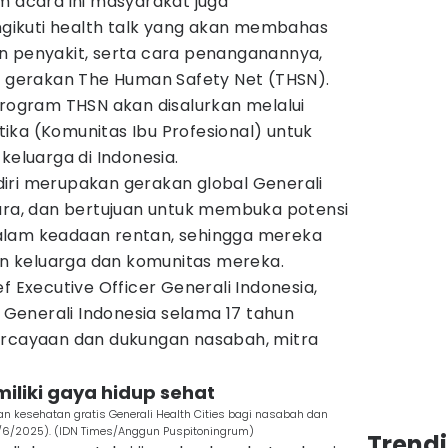
m acara ini masyarakat juga
ikuti health talk yang akan membahas
n penyakit, serta cara penanganannya,
ui gerakan The Human Safety Net (THSN).
program THSN akan disalurkan melalui
ika (Komunitas Ibu Profesional) untuk
 keluarga di Indonesia.
iri merupakan gerakan global Generali
gara, dan bertujuan untuk membuka potensi
alam keadaan rentan, sehingga mereka
 keluarga dan komunitas mereka.
f Executive Officer Generali Indonesia,
enerali Indonesia selama 17 tahun
ercayaan dan dukungan nasabah, mitra
iliki gaya hidup sehat
n kesehatan gratis Generali Health Cities bagi nasabah dan
3/6/2025). (IDN Times/Anggun Puspitoningrum)
Trend