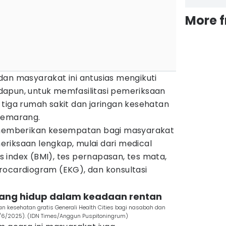
More 
dan masyarakat ini antusias mengikuti
apun, untuk memfasilitasi pemeriksaan
tiga rumah sakit dan jaringan kesehatan
 Semarang.
i memberikan kesempatan bagi masyarakat
riksaan lengkap, mulai dari medical
 index (BMI), tes pernapasan, tes mata,
rocardiogram (EKG), dan konsultasi
 yang hidup dalam keadaan rentan
n kesehatan gratis Generali Health Cities bagi nasabah dan
3/6/2025). (IDN Times/Anggun Puspitoningrum)