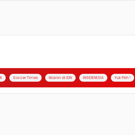
6
Soccer Times
Iklanin di IDN
INSIDENESIA
Yuk Pilih !