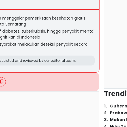
ia menggelar pemeriksaan kesehatan gratis
Kota Semarang
 diabetes, tuberkulosis, hingga penyakit mental
nifikan di Indonesia
arakat melakukan deteksi penyakit secara
ssisted and reviewed by our editorial team.
Trendi
1
.
Gubern
2
.
Prabow
3
.
Makan B
4
.
Nilai T