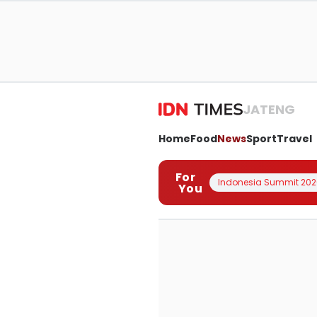
JATENG
Home
Food
News
Sport
Travel
For
Indonesia Summit 202
You