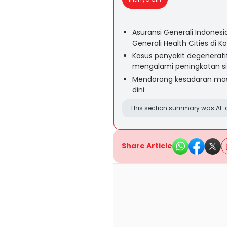
Asuransi Generali Indones
Generali Health Cities di 
Kasus penyakit degeneratif
mengalami peningkatan sig
Mendorong kesadaran masy
dini
This section summary was AI-a
Share Article