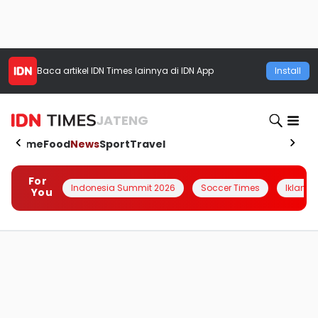
Baca artikel
IDN Times
lainnya di IDN App
Install
JATENG
Home
Food
News
Sport
Travel
For
Indonesia Summit 2026
Soccer Times
Iklanin 
You