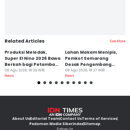
Related Articles
See More
Produksi Meledak,
Lahan Makam Menipis,
L
Super El Nino 2026 Bawa
Pemkot Semarang
F
Berkah bagi Petambak
Desak Pengembang
L
Garam
08 Agu 2026, 18:28 WIB
Serahkan PSU
08 Agu 2026, 18:27 WIB
Ju
08
News
News
Ne
U
About Us
Editorial Team
Contact Us
Terms of Services
Pedoman Media Siber
Index
Sitemap
Follow Us