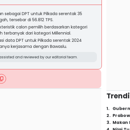
an sebagai DPT untuk Pilkada serentak 35
h, tersebar di 56.812 TPS.
eristik calon pemilih berdasarkan kategori
 terbanyak dari kategori Millennial.
si data DPT untuk Pilkada serentak 2024
danya kerjasama dengan Bawaslu.
ssisted and reviewed by our editorial team.
Trendi
1
.
Gubern
2
.
Prabow
3
.
Makan B
4
.
Nilai T