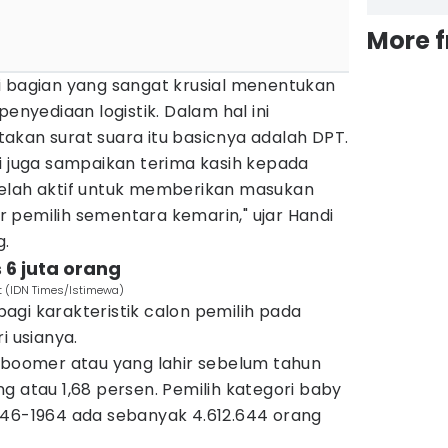
More 
i bagian yang sangat krusial menentukan
penyediaan logistik. Dalam hal ini
akan surat suara itu basicnya adalah DPT.
i juga sampaikan terima kasih kepada
telah aktif untuk memberikan masukan
 pemilih sementara kemarin," ujar Handi
g.
 6 juta orang
t (IDN Times/Istimewa)
gi karakteristik calon pemilih pada
i usianya.
e boomer atau yang lahir sebelum tahun
g atau 1,68 persen. Pemilih kategori baby
946-1964 ada sebanyak 4.612.644 orang