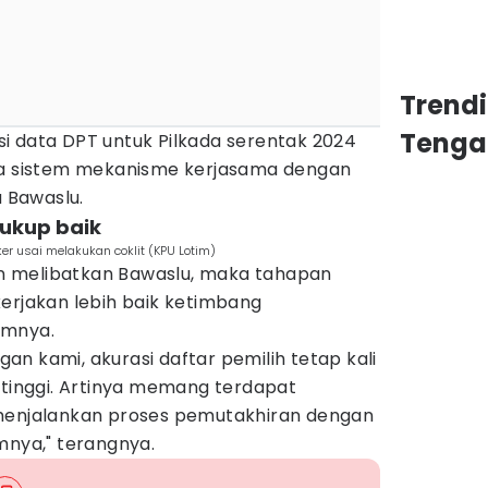
Trend
Tenga
i data DPT untuk Pilkada serentak 2024
da sistem mekanisme kerjasama dengan
 Bawaslu.
cukup baik
er usai melakukan coklit (KPU Lotim)
 melibatkan Bawaslu, maka tahapan
erjakan lebih baik ketimbang
umnya.
n kami, akurasi daftar pemilih tetap kali
 tinggi. Artinya memang terdapat
 menjalankan proses pemutakhiran dengan
umnya," terangnya.