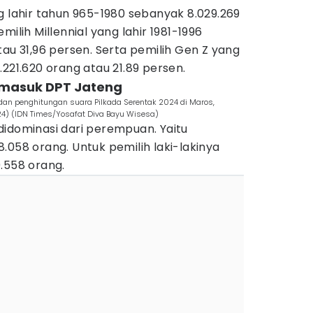
g lahir tahun 965-1980 sebanyak 8.029.269
milih Millennial yang lahir 1981-1996
tau 31,96 persen. Serta pemilih Gen Z yang
.221.620 orang atau 21.89 persen.
n masuk DPT Jateng
an penghitungan suara Pilkada Serentak 2024 di Maros,
4) (IDN Times/Yosafat Diva Bayu Wisesa)
didominasi dari perempuan. Yaitu
.058 orang. Untuk pemilih laki-lakinya
9.558 orang.