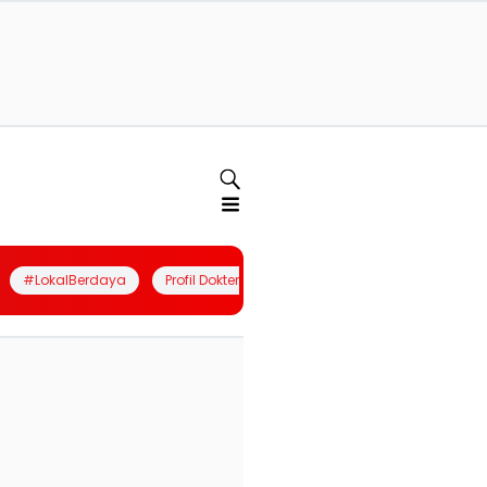
#LokalBerdaya
Profil Dokter
Quiz
Join Community