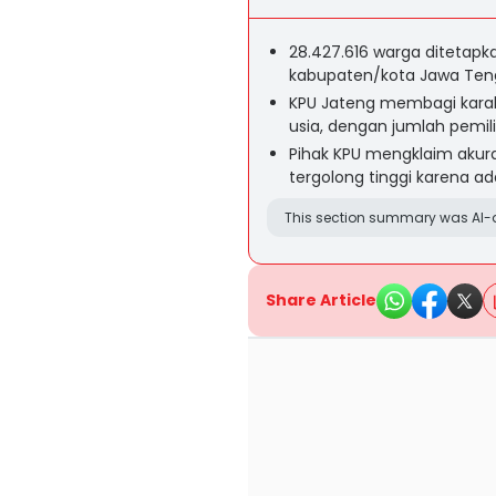
28.427.616 warga ditetapk
kabupaten/kota Jawa Tenga
KPU Jateng membagi karakt
usia, dengan jumlah pemilih
Pihak KPU mengklaim akura
tergolong tinggi karena a
This section summary was AI-a
Share Article