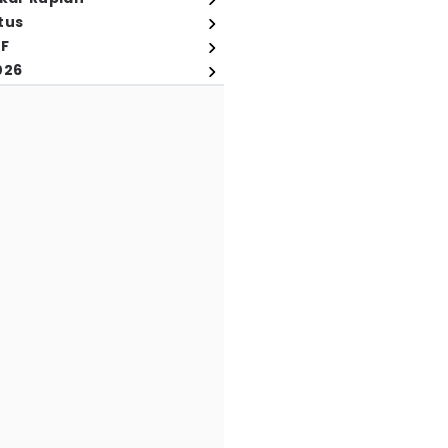
tus
FF
026