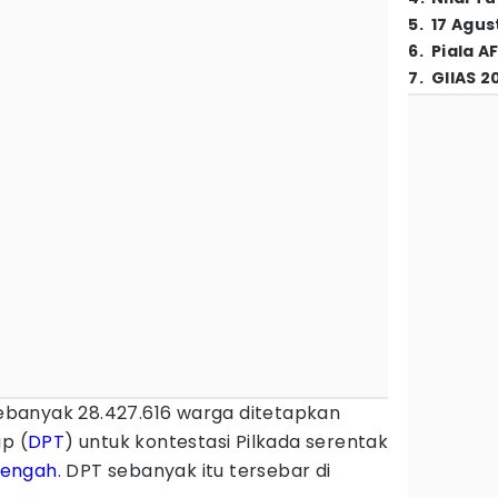
5
.
17 Agus
6
.
Piala A
7
.
GIIAS 2
ebanyak 28.427.616 warga ditetapkan
ap (
DPT
) untuk kontestasi Pilkada serentak
Tengah
. DPT sebanyak itu tersebar di