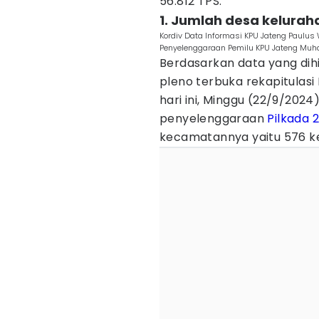
56.812 TPS.
1. Jumlah desa kelurah
Kordiv Data Informasi KPU Jateng Paulus W
Penyelenggaraan Pemilu KPU Jateng Muha
Berdasarkan data yang dih
pleno terbuka rekapitulas
hari ini, Minggu (22/9/2024
penyelenggaraan
Pilkada 
kecamatannya yaitu 576 