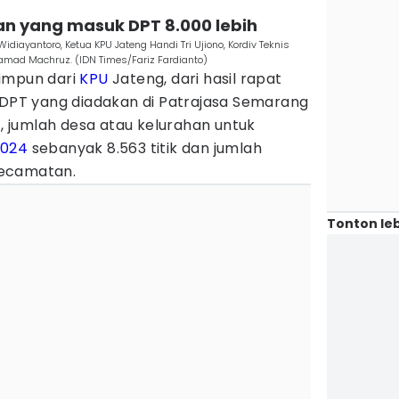
an yang masuk DPT 8.000 lebih
idiayantoro, Ketua KPU Jateng Handi Tri Ujiono, Kordiv Teknis
mad Machruz. (IDN Times/Fariz Fardianto)
impun dari
KPU
Jateng, dari hasil rapat
i DPT yang diadakan di Patrajasa Semarang
), jumlah desa atau kelurahan untuk
2024
sebanyak 8.563 titik dan jumlah
kecamatan.
Tonton leb