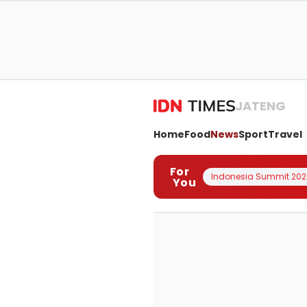
JATENG
Home
Food
News
Sport
Travel
For
Indonesia Summit 202
You