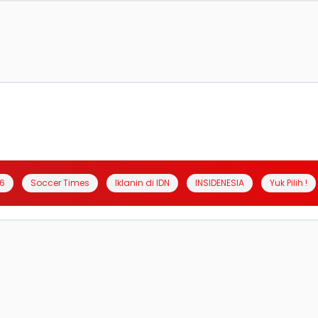
6
Soccer Times
Iklanin di IDN
INSIDENESIA
Yuk Pilih !