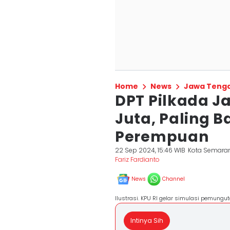
Home
News
Jawa Teng
DPT Pilkada J
Juta, Paling B
Perempuan
22 Sep 2024, 15:46 WIB
Kota Semara
Fariz Fardianto
News
Channel
Ilustrasi. KPU RI gelar simulasi pemung
Intinya Sih