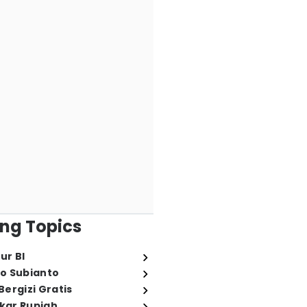
ng Topics
ur BI
o Subianto
ergizi Gratis
ukar Rupiah