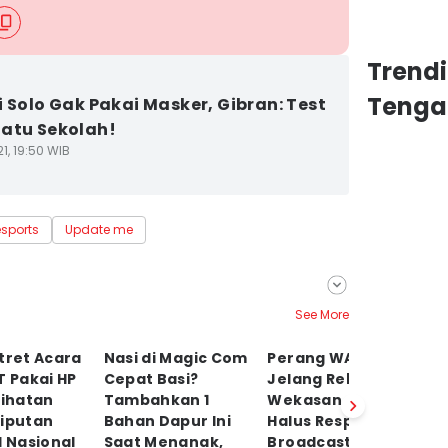
Trend
Tenga
i Solo Gak Pakai Masker, Gibran: Test
atu Sekolah!
1, 19:50 WIB
esports
Update me
See More
tret Acara
Nasi di Magic Com
Perang WA Grup
C
T Pakai HP
Cepat Basi?
Jelang Rebo
S
lihatan
Tambahkan 1
Wekasan, Cara
Di
Liputan
Bahan Dapur Ini
Halus Respon
B
l Nasional
Saat Menanak,
Broadcast Parno
J