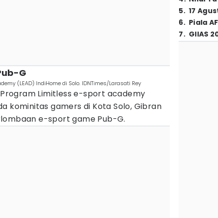
5
.
17 Agus
6
.
Piala A
7
.
GIIAS 2
 Pub-G
ademy (LEAD) IndiHome di Solo. IDNTimes/Larasati Rey
i Program Limitless e-sport academy
a kominitas gamers di Kota Solo, Gibran
rlombaan e-sport game Pub-G.