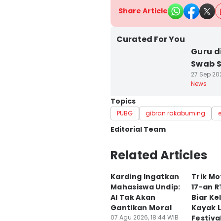
Share Article
Curated For You
Guru d
Swab S
27 Sep 202
News
Topics
PUBG
gibran rakabuming
Editorial Team
Editor
Related Articles
Bandot Arywono
Karding Ingatkan
Trik Mo
Editor
Mahasiswa Undip:
17-an R
Larasati Rey
AI Tak Akan
Biar Ke
Gantikan Moral
Kayak 
07 Agu 2026, 18:44 WIB
Festiva