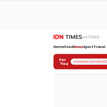
JATENG
Home
Food
News
Sport
Travel
For
Indonesia Summit 202
You