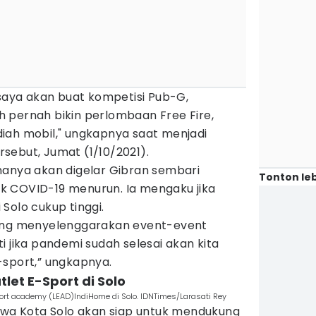
 saya akan buat kompetisi Pub-G,
 pernah bikin perlombaan Free Fire,
iah mobil," ungkapnya saat menjadi
sebut, Jumat (1/10/2021).
nanya akan digelar Gibran sembari
Tonton leb
k COVID-19 menurun. Ia mengaku jika
Solo cukup tinggi.
ring menyelenggarakan event-event
i jika pandemi sudah selesai akan kita
-sport,” ungkapnya.
let E-Sport di Solo
port academy (LEAD)IndiHome di Solo. IDNTimes/Larasati Rey
a Kota Solo akan siap untuk mendukung