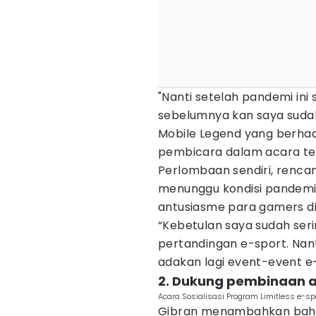
"Nanti setelah pandemi ini
sebelumnya kan saya sudah
Mobile Legend yang berhad
pembicara dalam acara ter
Perlombaan sendiri, renca
menunggu kondisi pandemi
antusiasme para gamers di 
“Kebetulan saya sudah se
pertandingan e-sport. Nant
adakan lagi event-event e
2. Dukung pembinaan at
Acara Sosialisasi Program Limitless e-s
Gibran menambahkan bahw