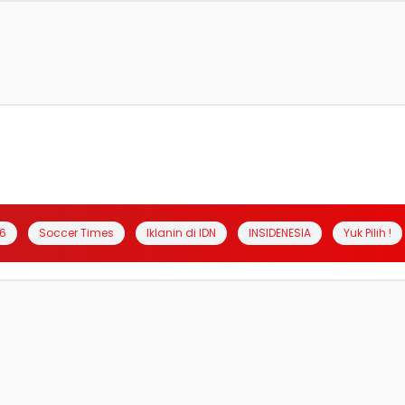
6
Soccer Times
Iklanin di IDN
INSIDENESIA
Yuk Pilih !