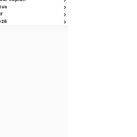
tus
FF
026