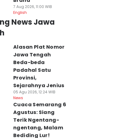
Brand
7 Aug 2026, 11:00 WIB
English
ing News Jawa
h
Alasan Plat Nomor
Jawa Tengah
Beda-beda
Padahal Satu
Provinsi,
Sejarahnya Jenius
05 Agu 2026, 12:24 WIB
News
Cuaca Semarang 6
as HP
Jelang Akhir
Prakiraan Cuaca
Agustus: Siang
emalaman
Pekan, Jadwal KRL
Solo Raya Hari Ini
Terik Ngentang-
tinggal Tidur? 4
Solo-Jogja Hari Ini
Agustus 2026:
ngentang, Malam
ahaya Fatal
Jumat 7 Agustus,
Puncak Kemarau
Bediding Lur!
arang Disadari
Lengkap!
07 Agu 2026, 07:29 WI