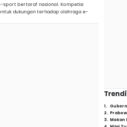
sport bertaraf nasional. Kompetisi
bentuk dukungan terhadap olahraga e-
Trendi
1
.
Gubern
2
.
Prabow
3
.
Makan B
4
.
Nilai T