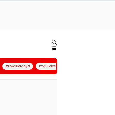
#LokalBerdaya
Profil Dokter
Quiz
Join Community