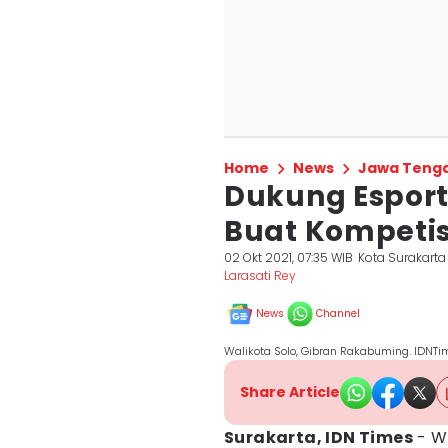
Home
News
Jawa Teng
Dukung Esport
Buat Kompetis
02 Okt 2021, 07:35 WIB
Kota Surakarta
Larasati Rey
News
Channel
Walikota Solo, Gibran Rakabuming. IDNTi
Share Article
Surakarta, IDN Times
- Wa