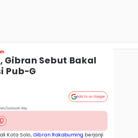
ah
, Gibran Sebut Bakal
i Pub-G
Add Us on Google
mes/Larasati Rey
li Kota Solo,
Gibran Rakabuming
berjanji