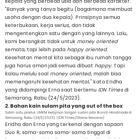
kepala yang berbeda usia dan berbeda karakter.
"Banyak yang tanya begitu (bagaimana membuat
usaha dengan dua kepala). Prinsipnya semua
keterbukaan, kerja serius, dan tidak
mengentengkan satu dengan yang lainnya. Lalu,
kami berangkat tidak untuk
money
oriented
semata, tapi lebih pada
happy
oriented
.
Kesehatan mental kita sebagai ibu rumah tangga
juga harus aman jadi semua dibuat
happy
. Tapi
kalau melulu soal
money
oriented
, malah bisa
memengaruhi kesehatan mental," kata Eridha
yang didampingi Erna saat bertemu
IDN Times
di
Semarang, Rabu (24/5/2023).
2. Bahan kain sulam pita yang out of the box
Salah satu produk UMKM kerajinan tangan sulam pita Brunch Handmade di
Semarang, Rabu (24/5/2023). (IDN Times/Dhana Kencana)
Eridha dan Erna yang terkenal dengan sapaan
Duo R, sama-sama sama-sama tinggal di