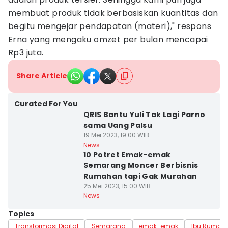
membuat produk tidak berbasiskan kuantitas dan
begitu mengejar pendapatan (materi)," respons
Erna yang mengaku omzet per bulan mencapai
Rp3 juta.
Share Article
Curated For You
QRIS Bantu Yuli Tak Lagi Parno
sama Uang Palsu
19 Mei 2023, 19:00 WIB
News
10 Potret Emak-emak
Semarang Moncer Berbisnis
Rumahan tapi Gak Murahan
25 Mei 2023, 15:00 WIB
News
Topics
Transformasi Digital
Semarang
emak-emak
Ibu Rumah