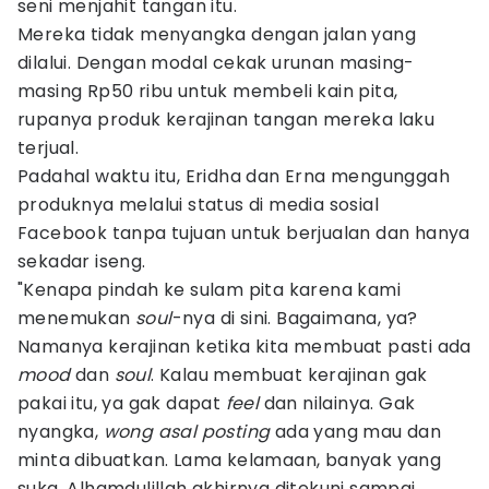
seni menjahit tangan itu.
Mereka tidak menyangka dengan jalan yang
dilalui. Dengan modal cekak urunan masing-
masing Rp50 ribu untuk membeli kain pita,
rupanya produk kerajinan tangan mereka laku
terjual.
Padahal waktu itu, Eridha dan Erna mengunggah
produknya melalui status di media sosial
Facebook tanpa tujuan untuk berjualan dan hanya
sekadar iseng.
"Kenapa pindah ke sulam pita karena kami
menemukan
soul
-nya di sini. Bagaimana, ya?
Namanya kerajinan ketika kita membuat pasti ada
mood
dan
soul
. Kalau membuat kerajinan gak
pakai itu, ya gak dapat
feel
dan nilainya. Gak
nyangka,
wong asal posting
ada yang mau dan
minta dibuatkan. Lama kelamaan, banyak yang
suka, Alhamdulillah akhirnya ditekuni sampai