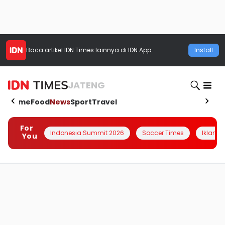
Baca artikel
IDN Times
lainnya di IDN App
Install
JATENG
Home
Food
News
Sport
Travel
For
Indonesia Summit 2026
Soccer Times
Iklanin 
You