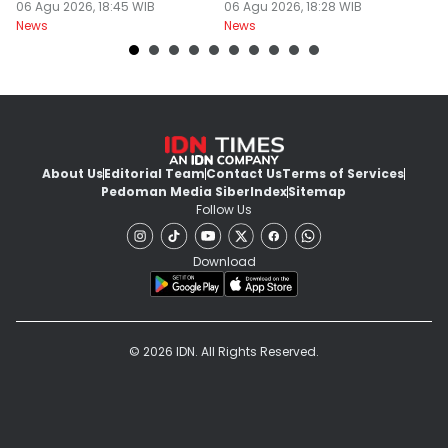
Times 2026
06 Agu 2026, 18:45 WIB
06 Agu 2026, 18:28 WIB
S
06
News
News
Ne
d
About Us
Editorial Team
Contact Us
Terms of Services
Pedoman Media Siber
Index
Sitemap
Follow Us
Download
© 2026 IDN. All Rights Reserved.