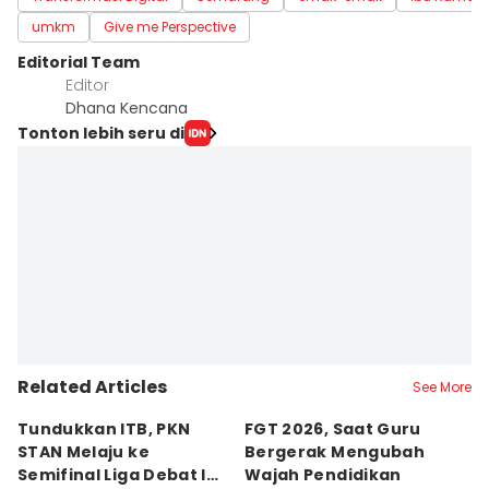
umkm
Give me Perspective
Editorial Team
Editor
Dhana Kencana
Tonton lebih seru di
Related Articles
See More
Tundukkan ITB, PKN
FGT 2026, Saat Guru
[
STAN Melaju ke
Bergerak Mengubah
D
Semifinal Liga Debat IDN
Wajah Pendidikan
A