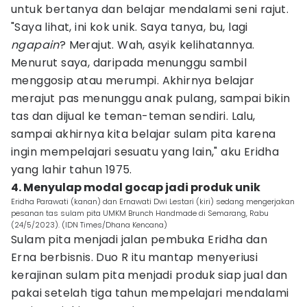
untuk bertanya dan belajar mendalami seni rajut.
"Saya lihat, ini kok unik. Saya tanya, bu, lagi
ngapain
? Merajut. Wah, asyik kelihatannya.
Menurut saya, daripada menunggu sambil
menggosip atau merumpi. Akhirnya belajar
merajut pas menunggu anak pulang, sampai bikin
tas dan dijual ke teman-teman sendiri. Lalu,
sampai akhirnya kita belajar sulam pita karena
ingin mempelajari sesuatu yang lain," aku Eridha
yang lahir tahun 1975.
4. Menyulap modal gocap jadi produk unik
Eridha Parawati (kanan) dan Ernawati Dwi Lestari (kiri) sedang mengerjakan
pesanan tas sulam pita UMKM Brunch Handmade di Semarang, Rabu
(24/5/2023). (IDN Times/Dhana Kencana)
Sulam pita menjadi jalan pembuka Eridha dan
Erna berbisnis. Duo R itu mantap menyeriusi
kerajinan sulam pita menjadi produk siap jual dan
pakai setelah tiga tahun mempelajari mendalami