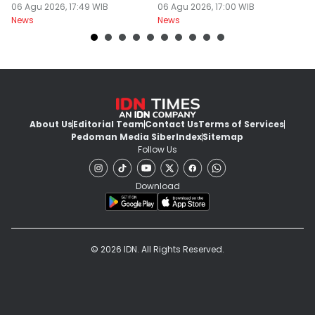
Cuma Rp54 Juta
06 Agu 2026, 17:49 WIB
Wisata Ramah Muslim
06 Agu 2026, 17:00 WIB
S
06
News
News
Ne
yang Diminati
About Us
Editorial Team
Contact Us
Terms of Services
Pedoman Media Siber
Index
Sitemap
Follow Us
Download
© 2026 IDN. All Rights Reserved.