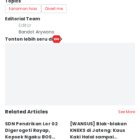
Topics
tanaman hias
Divert me
Editorial Team
Editor
Bandot Arywono
Tonton lebih seru di
Related Articles
See More
SDN Pendrikan Lor 02
[WANSUS] Blak-blakan
B
Digerogoti Rayap,
KNEKS di Jateng: Kaus
H
Kepsek Ngaku BOS
Kaki Halal sampai
A