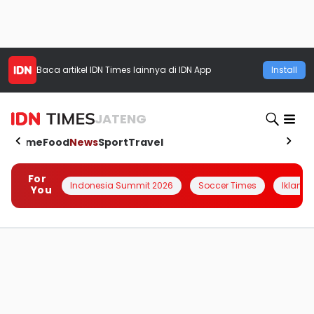
Baca artikel
IDN Times
lainnya di IDN App
Install
JATENG
Home
Food
News
Sport
Travel
For
Indonesia Summit 2026
Soccer Times
Iklanin 
You