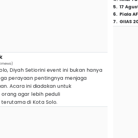
5
.
17 Agus
6
.
Piala A
7
.
GIIAS 2
k
stimewa)
, Diyah Setiorini event ini bukan hanya
 juga perayaan pentingnya menjaga
n. Acara ini diadakan untuk
 orang agar lebih peduli
 terutama di Kota Solo.