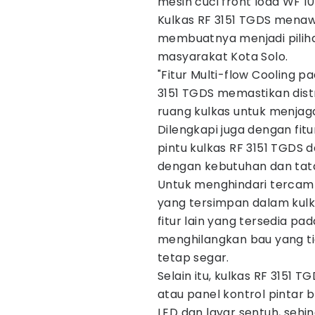
mesin cuci front load WF 
Kulkas RF 3151 TGDS menaw
membuatnya menjadi pilih
masyarakat Kota Solo.
"Fitur Multi-flow Cooling p
3151 TGDS memastikan distr
ruang kulkas untuk menja
Dilengkapi juga dengan fi
pintu kulkas RF 3151 TGDS d
dengan kebutuhan dan tata 
Untuk menghindari tercam
yang tersimpan dalam kul
fitur lain yang tersedia p
menghilangkan bau yang t
tetap segar.
Selain itu, kulkas RF 3151 
atau panel kontrol pintar 
LED dan layar sentuh, se