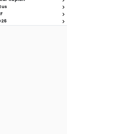
tus
FF
026