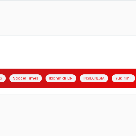
6
Soccer Times
Iklanin di IDN
INSIDENESIA
Yuk Pilih !