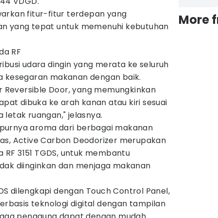
1044 VDGD.
arkan fitur-fitur terdepan yang
More 
an yang tepat untuk memenuhi kebutuhan
ada RF
ibusi udara dingin yang merata ke seluruh
ga kesegaran makanan dengan baik.
tur Reversible Door, yang memungkinkan
apat dibuka ke arah kanan atau kiri sesuai
letak ruangan," jelasnya.
purnya aroma dari berbagai makanan
kas, Active Carbon Deodorizer merupakan
ada RF 3151 TGDS, untuk membantu
idak diinginkan dan menjaga makanan
TGDS dilengkapi dengan Touch Control Panel,
berbasis teknologi digital dengan tampilan
hingga pengguna dapat dengan mudah