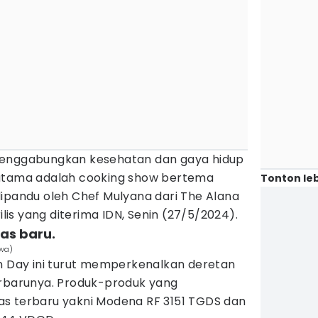
menggabungkan kesehatan dan gaya hidup
 utama adalah cooking show bertema
Tonton leb
dipandu oleh Chef Mulyana dari The Alana
ilis yang diterima IDN, Senin (27/5/2024).
kas baru.
ewa)
un Day ini turut memperkenalkan deretan
erbarunya. Produk-produk yang
s terbaru yakni Modena RF 3151 TGDS dan