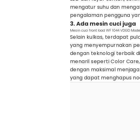
mengatur suhu dan mengaks
pengalaman pengguna yan
3. Ada mesin cuci juga
Mesin cuci front load WF 1044 VDGD Mod
Selain kulkas, terdapat pu
yang menyempurnakan pera
dengan teknologi terbaik di
menaril seperti Color Car
dengan maksimal menjaga w
yang dapat menghapus noda