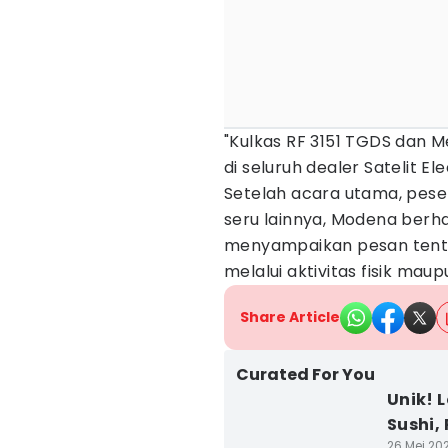
"Kulkas RF 3151 TGDS dan 
di seluruh dealer Satelit El
Setelah acara utama, peser
seru lainnya, Modena berha
menyampaikan pesan tenta
melalui aktivitas fisik ma
Share Article
Curated For You
Unik!
Sushi,
26 Mei 202