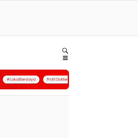
#LokalBerdaya
Profil Dokter
Quiz
Join Community