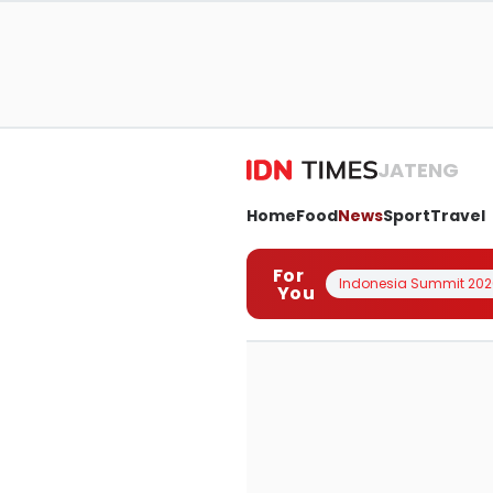
JATENG
Home
Food
News
Sport
Travel
For
Indonesia Summit 202
You