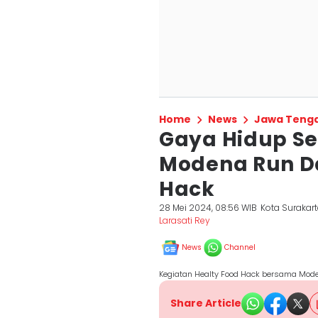
Home
News
Jawa Teng
Gaya Hidup Seh
Modena Run Da
Hack
28 Mei 2024, 08:56 WIB
Kota Surakar
Larasati Rey
News
Channel
Kegiatan Healty Food Hack bersama Mode
Share Article