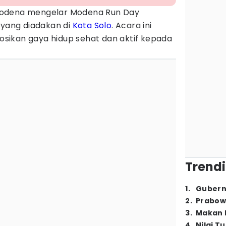
odena mengelar Modena Run Day
 yang diadakan di
Kota Solo
. Acara ini
sikan gaya hidup sehat dan aktif kepada
Trendi
1
.
Gubern
2
.
Prabow
3
.
Makan B
4
.
Nilai T