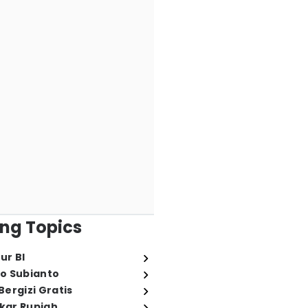
ng Topics
ur BI
o Subianto
ergizi Gratis
ukar Rupiah