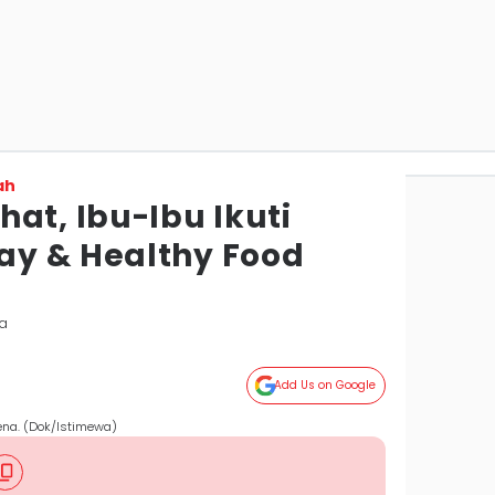
ah
at, Ibu-Ibu Ikuti
y & Healthy Food
ta
Add Us on Google
na. (Dok/Istimewa)