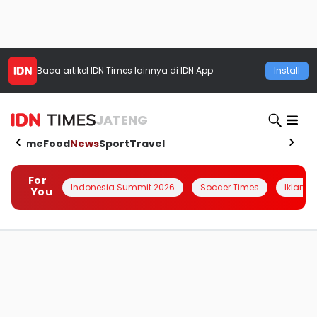
Baca artikel
IDN Times
lainnya di IDN App
Install
JATENG
Home
Food
News
Sport
Travel
For
Indonesia Summit 2026
Soccer Times
Iklanin 
You