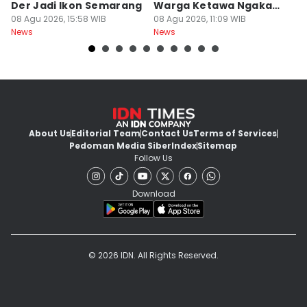
Der Jadi Ikon Semarang
Warga Ketawa Ngakak
S
08 Agu 2026, 15:58 WIB
Pas Hari Kemerdekaan
08 Agu 2026, 11:09 WIB
B
08
News
News
Ne
About Us
Editorial Team
Contact Us
Terms of Services
Pedoman Media Siber
Index
Sitemap
Follow Us
Download
© 2026 IDN. All Rights Reserved.