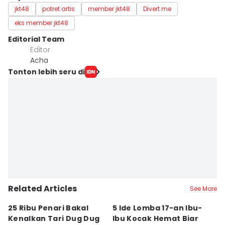
jkt48
potret artis
member jkt48
Divert me
eks member jkt48
Editorial Team
Editor
Acha
Tonton lebih seru di
Related Articles
See More
25 Ribu Penari Bakal
5 Ide Lomba 17-an Ibu-
R
Kenalkan Tari Dug Dug
Ibu Kocak Hemat Biar
Bu