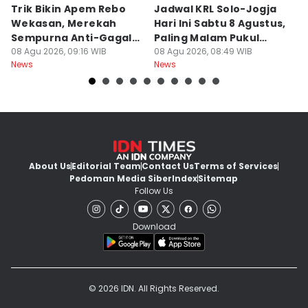
Trik Bikin Apem Rebo
Jadwal KRL Solo-Jogja
P
Wekasan, Merekah
Hari Ini Sabtu 8 Agustus,
Ra
Sempurna Anti-Gagal
Paling Malam Pukul
A
Pakai Cetakan
08 Agu 2026, 09:16 WIB
20.42
08 Agu 2026, 08:49 WIB
C
08
News
News
Ne
Rumahan
About Us
Editorial Team
Contact Us
Terms of Services
Pedoman Media Siber
Index
Sitemap
Follow Us
Download
© 2026 IDN. All Rights Reserved.