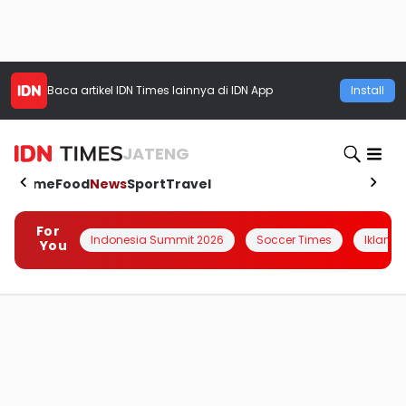
Baca artikel
IDN Times
lainnya di IDN App
Install
JATENG
Home
Food
News
Sport
Travel
For
Indonesia Summit 2026
Soccer Times
Iklanin 
You