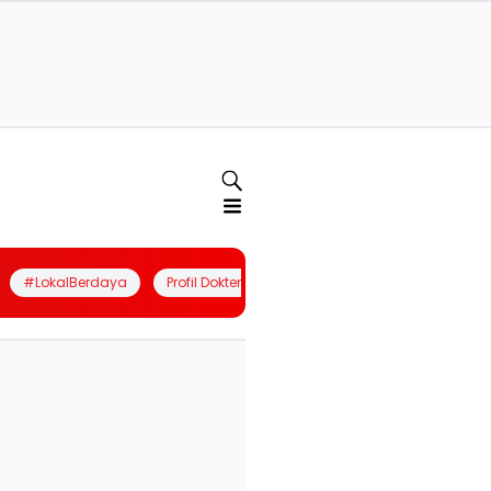
#LokalBerdaya
Profil Dokter
Quiz
Join Community