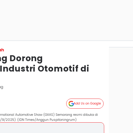
ah
ng Dorong
ndustri Otomotif di
ng
Add Us on Google
ernational Automotive Show (GIIAS) Semarang resmi dibuka di
4/9/2025). (IDN Times/Anggun Puspitoningrum)