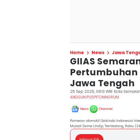
Home
News
Jawa Teng
GIIAS Semara
Pertumbuhan I
Jawa Tengah
25 Sep 2025, 08:13 WIB
Kota Semara
ANGGUN PUSPITONINGRUM
News
Channel
Pameran otomotif Gaikindo Indonesia Int
Muladi Dome Undip, Tembalang, Rabu (2
Intinya Sih