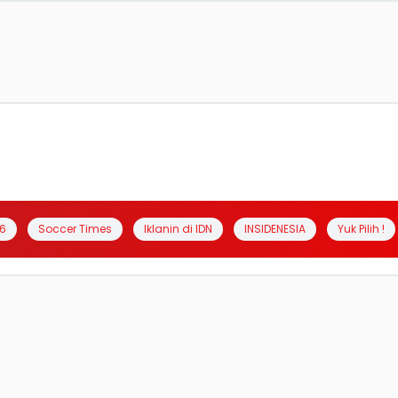
6
Soccer Times
Iklanin di IDN
INSIDENESIA
Yuk Pilih !