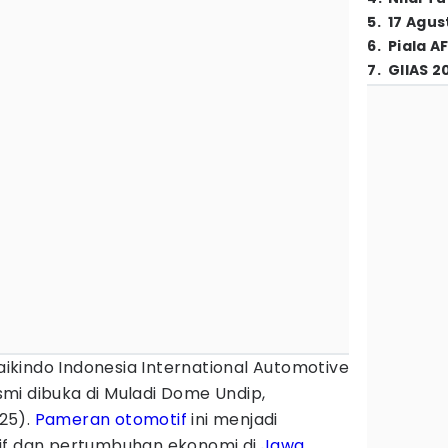
5
.
17 Agus
6
.
Piala A
7
.
GIIAS 2
ikindo Indonesia International Automotive
mi dibuka di Muladi Dome Undip,
25).
Pameran otomotif
ini menjadi
tif dan pertumbuhan ekonomi di
Jawa