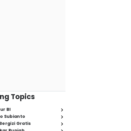
ng Topics
ur BI
o Subianto
ergizi Gratis
ukar Rupiah