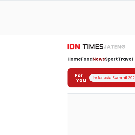
JATENG
Home
Food
News
Sport
Travel
For
Indonesia Summit 202
You