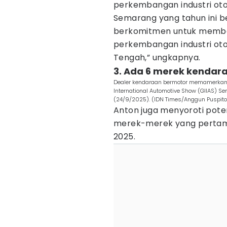
perkembangan industri oto
Semarang yang tahun ini be
berkomitmen untuk member
perkembangan industri ot
Tengah,” ungkapnya.
3. Ada 6 merek kendar
Dealer kendaraan bermotor memamerkan p
International Automotive Show (GIIAS) S
(24/9/2025). (IDN Times/Anggun Puspit
Anton juga menyoroti poten
merek-merek yang pertama
2025.