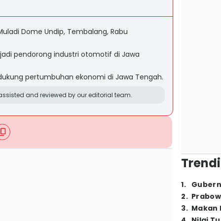
 Muladi Dome Undip, Tembalang, Rabu
adi pendorong industri otomotif di Jawa
dukung pertumbuhan ekonomi di Jawa Tengah.
ssisted and reviewed by our editorial team.
Trendi
1
.
Gubern
2
.
Prabow
3
.
Makan B
4
.
Nilai T