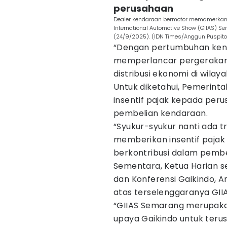
perusahaan
Dealer kendaraan bermotor memamerkan p
International Automotive Show (GIIAS) S
(24/9/2025). (IDN Times/Anggun Puspit
“Dengan pertumbuhan ken
memperlancar pergerakan
distribusi ekonomi di wilaya
Untuk diketahui, Pemerint
insentif pajak kepada per
pembelian kendaraan.
“Syukur-syukur nanti ada t
memberikan insentif paja
berkontribusi dalam pembeli
Sementara, Ketua Harian 
dan Konferensi Gaikindo,
atas terselenggaranya GI
“GIIAS Semarang merupakan
upaya Gaikindo untuk ter