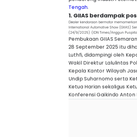
Tengah
.
1. GIIAS berdampak posi
Dealer kendaraan bermotor memamerkan p
International Automotive Show (GIIAS) S
(24/9/2025). (IDN Times/Anggun Puspit
Pembukaan GIIAS Semarang
28 September 2025 itu dih
Luthfi, didampingi oleh K
Wakil Direktur Lalulintas 
Kepala Kantor Wilayah Jasa
Undip Suharnomo serta Ket
Ketua Harian sekaligus Ke
Konferensi Gaikindo Anton