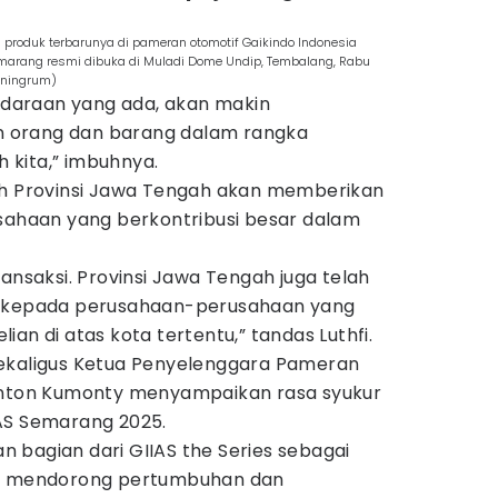
roduk terbarunya di pameran otomotif Gaikindo Indonesia
emarang resmi dibuka di Muladi Dome Undip, Tembalang, Rabu
oningrum)
daraan yang ada, akan makin
 orang dan barang dalam rangka
h kita,” imbuhnya.
ah Provinsi Jawa Tengah akan memberikan
usahaan yang berkontribusi besar dalam
ransaksi. Provinsi Jawa Tengah juga telah
k kepada perusahaan-perusahaan yang
an di atas kota tertentu,” tandas Luthfi.
sekaligus Ketua Penyelenggara Pameran
 Anton Kumonty menyampaikan rasa syukur
IAS Semarang 2025.
 bagian dari GIIAS the Series sebagai
us mendorong pertumbuhan dan