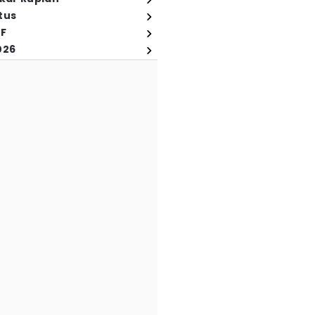
tus
FF
026