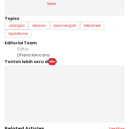
News
Topics
Jaringan
lebaran
jawa tengah
telkomsel
Update me
Editorial Team
Editor
Dhana Kencana
Tonton lebih seru di
Related Articles
See More