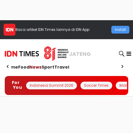
Baca artikel
IDN Times
lainnya di IDN App
Install
JATENG
Home
Food
News
Sport
Travel
For
Indonesia Summit 2026
Soccer Times
Iklanin 
You