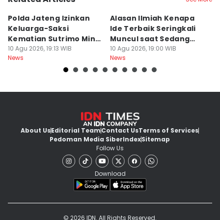
Polda Jateng Izinkan
Alasan Ilmiah Kenapa
R
Keluarga-Saksi
Ide Terbaik Seringkali
R
Kematian Sutrimo Minta
Muncul saat Sedang
E
BKO LPSK
10 Agu 2026, 19:13 WIB
Mandi, Bukan di Depan
10 Agu 2026, 19:00 WIB
P
10
News
News
Ne
Laptop
About Us
Editorial Team
Contact Us
Terms of Services
Pedoman Media Siber
Index
Sitemap
Follow Us
Download
© 2026 IDN. All Rights Reserved.