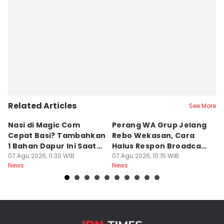
Related Articles
See More
Nasi di Magic Com
Perang WA Grup Jelang
C
Cepat Basi? Tambahkan
Rebo Wekasan, Cara
Di
1 Bahan Dapur Ini Saat
Halus Respon Broadcast
B
Menanak, Awet 2 Hari
07 Agu 2026, 11:30 WIB
Parno
07 Agu 2026, 10:15 WIB
D
07
News
News
Ne