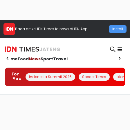
Baca artikel
IDN Times
lainnya di IDN App
Install
JATENG
Home
Food
News
Sport
Travel
For
Indonesia Summit 2026
Soccer Times
Iklanin 
You