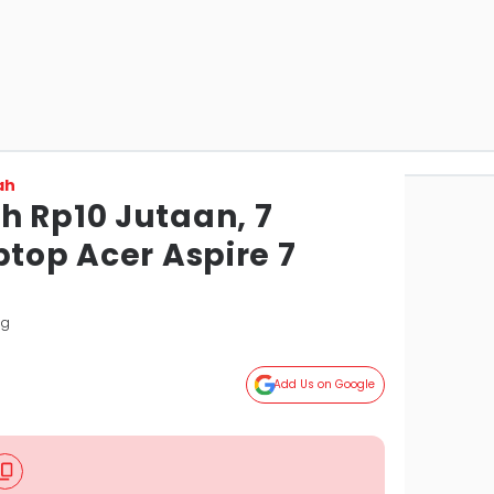
ah
h Rp10 Jutaan, 7
ptop Acer Aspire 7
ng
Add Us on Google