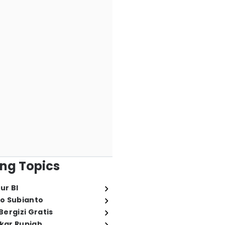
ng Topics
ur BI
o Subianto
ergizi Gratis
ukar Rupiah