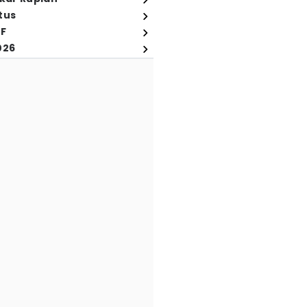
tus
FF
026