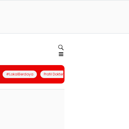
#LokalBerdaya
Profil Dokter
Quiz
Join Community