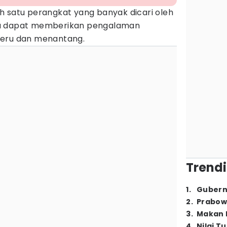
h satu perangkat yang banyak dicari oleh
na dapat memberikan pengalaman
seru dan menantang.
Trendi
1
.
Gubern
2
.
Prabow
3
.
Makan B
4
.
Nilai T