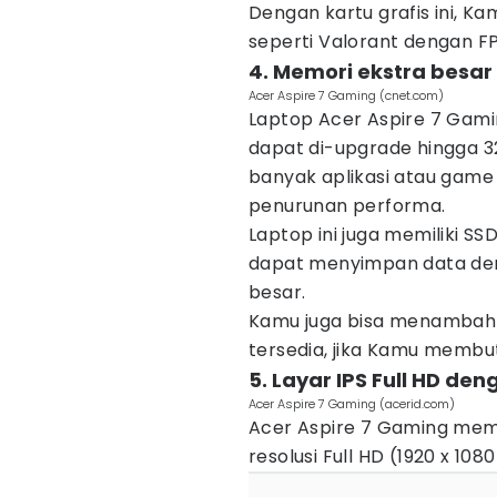
Dengan kartu grafis ini, 
seperti Valorant dengan FP
4. Memori ekstra besar
Acer Aspire 7 Gaming (cnet.com)
Laptop Acer Aspire 7 Gam
dapat di-upgrade hingga 3
banyak aplikasi atau gam
penurunan performa.
Laptop ini juga memiliki S
dapat menyimpan data den
besar.
Kamu juga bisa menambahk
tersedia, jika Kamu membu
5. Layar IPS Full HD den
Acer Aspire 7 Gaming (acerid.com)
Acer Aspire 7 Gaming memili
resolusi Full HD (1920 x 1080