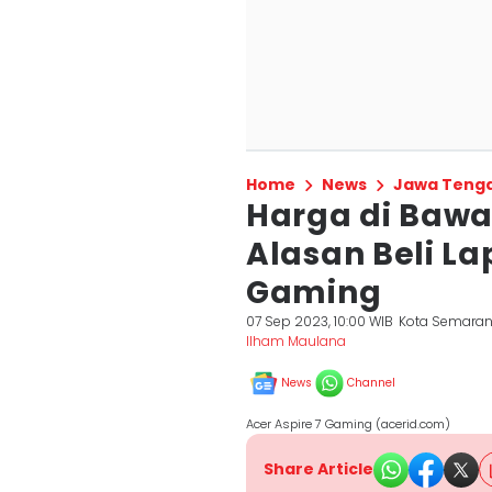
Home
News
Jawa Teng
Harga di Bawa
Alasan Beli La
Gaming
07 Sep 2023, 10:00 WIB
Kota Semara
Ilham Maulana
News
Channel
Acer Aspire 7 Gaming (acerid.com)
Share Article