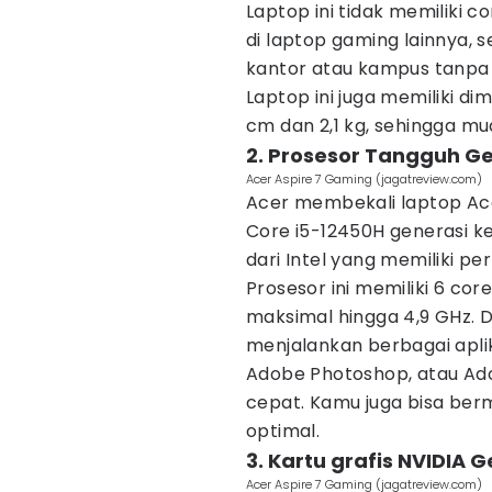
Laptop ini tidak memiliki 
di laptop gaming lainnya,
kantor atau kampus tanpa
Laptop ini juga memiliki dim
cm dan 2,1 kg, sehingga 
2. Prosesor Tangguh Ge
Acer Aspire 7 Gaming (jagatreview.com)
Acer membekali laptop Ace
Core i5-12450H generasi k
dari Intel yang memiliki pe
Prosesor ini memiliki 6 co
maksimal hingga 4,9 GHz. D
menjalankan berbagai aplika
Adobe Photoshop, atau Ad
cepat. Kamu juga bisa ber
optimal.
3. Kartu grafis NVIDIA 
Acer Aspire 7 Gaming (jagatreview.com)