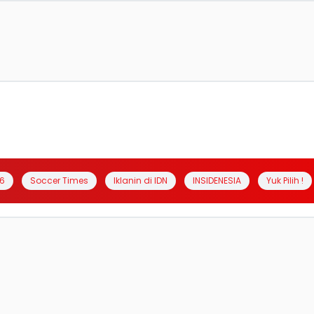
6
Soccer Times
Iklanin di IDN
INSIDENESIA
Yuk Pilih !