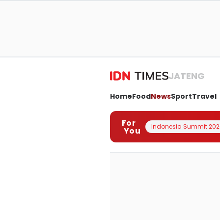
JATENG
Home
Food
News
Sport
Travel
For
Indonesia Summit 202
You