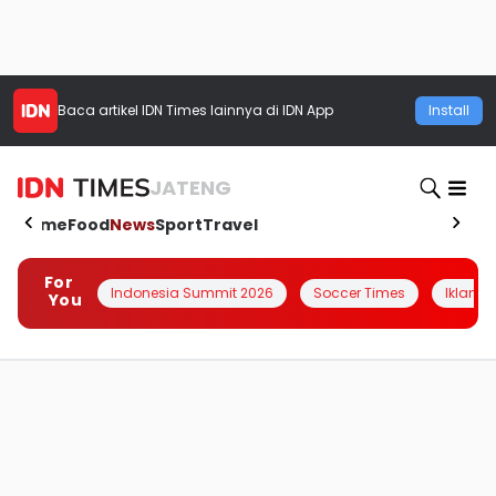
Baca artikel
IDN Times
lainnya di IDN App
Install
JATENG
Home
Food
News
Sport
Travel
For
Indonesia Summit 2026
Soccer Times
Iklanin 
You