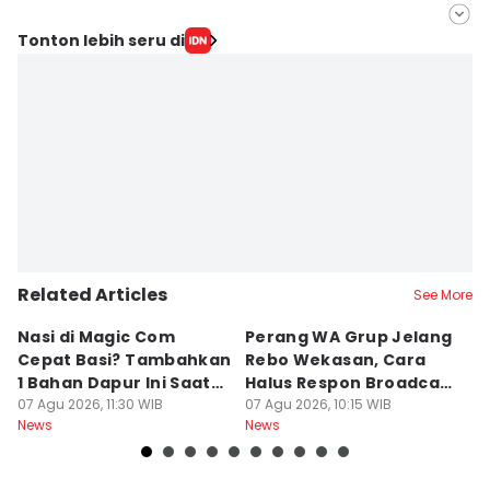
Editor
Tonton lebih seru di
Fariz Fardianto
Editor
Bandot Arywono
Related Articles
See More
Nasi di Magic Com
Perang WA Grup Jelang
C
Cepat Basi? Tambahkan
Rebo Wekasan, Cara
Di
1 Bahan Dapur Ini Saat
Halus Respon Broadcast
B
Menanak, Awet 2 Hari
07 Agu 2026, 11:30 WIB
Parno
07 Agu 2026, 10:15 WIB
D
07
News
News
Ne