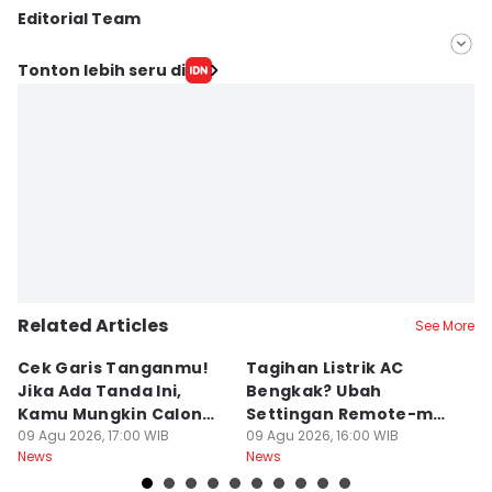
Editorial Team
Editor
Tonton lebih seru di
Bandot Arywono
Editor
Larasati Rey
Related Articles
See More
Cek Garis Tanganmu!
Tagihan Listrik AC
R
Jika Ada Tanda Ini,
Bengkak? Ubah
Ga
Kamu Mungkin Calon
Settingan Remote-mu
B
Orang Sukses
09 Agu 2026, 17:00 WIB
ke Mode Ini Mulai Nanti
09 Agu 2026, 16:00 WIB
B
09
News
News
Ne
Malam
L