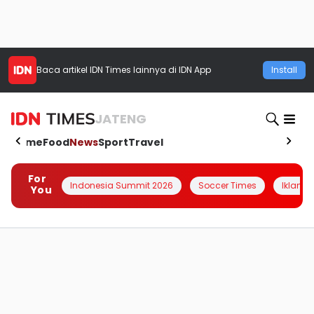
Baca artikel
IDN Times
lainnya di IDN App
Install
JATENG
Home
Food
News
Sport
Travel
For
Indonesia Summit 2026
Soccer Times
Iklanin 
You