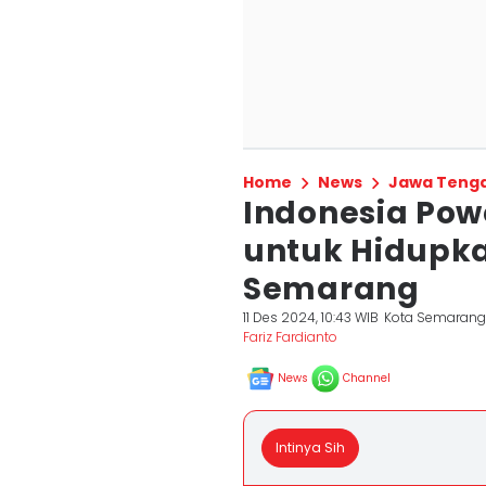
Home
News
Jawa Teng
Indonesia Po
untuk Hidupka
Semarang
11 Des 2024, 10:43 WIB
Kota Semaran
Fariz Fardianto
News
Channel
Intinya Sih