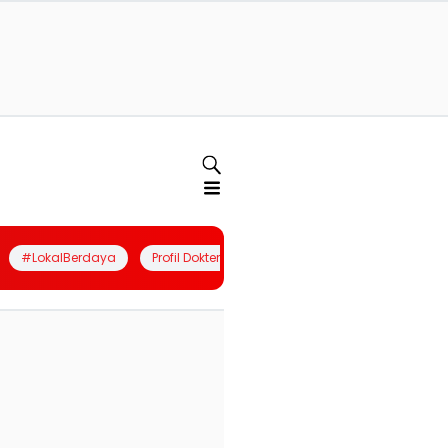
#LokalBerdaya
Profil Dokter
Quiz
Join Community