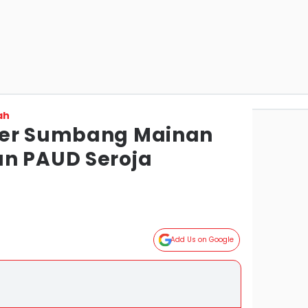
ah
wer Sumbang Mainan
n PAUD Seroja
g
Add Us on Google