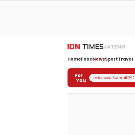
JATENG
Home
Food
News
Sport
Travel
For
Indonesia Summit 202
You