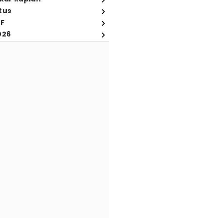
tus
FF
026