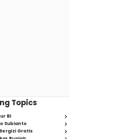
ng Topics
ur BI
o Subianto
ergizi Gratis
ukar Rupiah