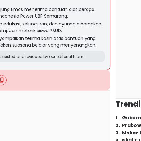
njung Emas menerima bantuan alat peraga
Indonesia Power UBP Semarang.
 edukasi, seluncuran, dan ayunan diharapkan
mpuan motorik siswa PAUD.
yampaikan terima kasih atas bantuan yang
takan suasana belajar yang menyenangkan.
ssisted and reviewed by our editorial team.
Trendi
1
.
Gubern
2
.
Prabow
3
.
Makan B
4
.
Nilai T