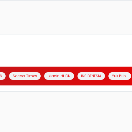
6
Soccer Times
Iklanin di IDN
INSIDENESIA
Yuk Pilih !