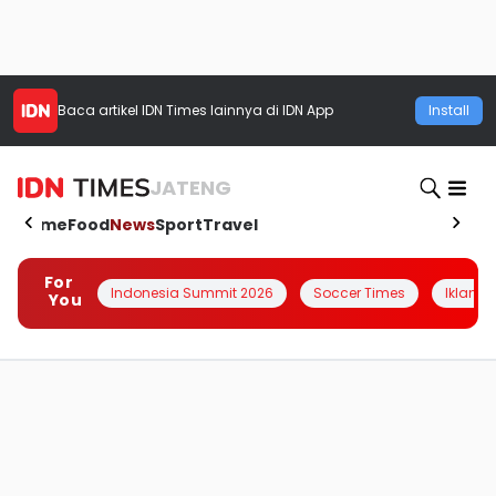
Baca artikel
IDN Times
lainnya di IDN App
Install
JATENG
Home
Food
News
Sport
Travel
For
Indonesia Summit 2026
Soccer Times
Iklanin 
You