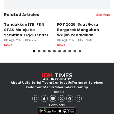
Related Articles
See More
Tundukkan ITB, PKN
FGT 2026, Saat Guru
[
STAN Melaju ke
Bergerak Mengubah
D
Semifinal Liga Debat IDN
Wajah Pendidikan
A
Times 2026
06 Agu 2026, 18:45 WIB
06 Agu 2026, 18:28 WIB
S
06
News
News
Ne
d
About Us
Editorial Team
Contact Us
Terms of Services
Pedoman Media Siber
Index
Sitemap
Follow Us
Download