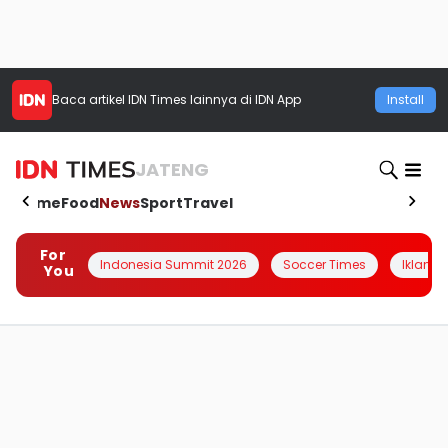
Baca artikel
IDN Times
lainnya di IDN App
Install
JATENG
Home
Food
News
Sport
Travel
For
Indonesia Summit 2026
Soccer Times
Iklanin 
You