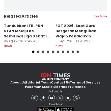
Related Articles
See More
Tundukkan ITB, PKN
FGT 2026, Saat Guru
[
STAN Melaju ke
Bergerak Mengubah
D
Semifinal Liga Debat IDN
Wajah Pendidikan
A
Times 2026
06 Agu 2026, 18:45 WIB
06 Agu 2026, 18:28 WIB
S
06
News
News
Ne
d
About Us
Editorial Team
Contact Us
Terms of Services
Pedoman Media Siber
Index
Sitemap
Follow Us
Download