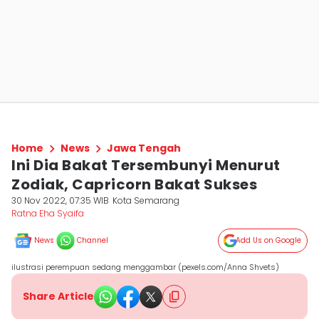
Home
News
Jawa Tengah
Ini Dia Bakat Tersembunyi Menurut
Zodiak, Capricorn Bakat Sukses
30 Nov 2022, 07:35 WIB
Kota Semarang
Ratna Eha Syaifa
News
Channel
Add Us on Google
ilustrasi perempuan sedang menggambar (pexels.com/Anna Shvets)
Share Article