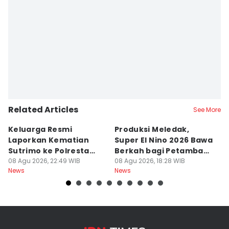
Related Articles
See More
Keluarga Resmi
Produksi Meledak,
L
Laporkan Kematian
Super El Nino 2026 Bawa
P
Sutrimo ke Polresta
Berkah bagi Petambak
D
Banyumas
08 Agu 2026, 22:49 WIB
Garam
08 Agu 2026, 18:28 WIB
S
08
News
News
Ne