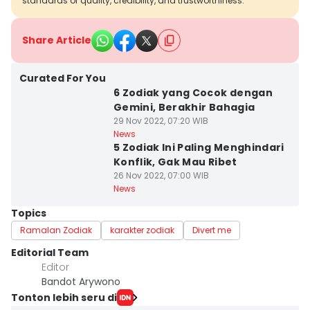
standards of quality, credibility, and trustworthiness.
Share Article
Curated For You
6 Zodiak yang Cocok dengan
Gemini, Berakhir Bahagia
29 Nov 2022, 07:20 WIB
News
5 Zodiak Ini Paling Menghindari
Konflik, Gak Mau Ribet
26 Nov 2022, 07:00 WIB
News
Topics
Ramalan Zodiak
karakter zodiak
Divert me
Editorial Team
Editor
Bandot Arywono
Tonton lebih seru di