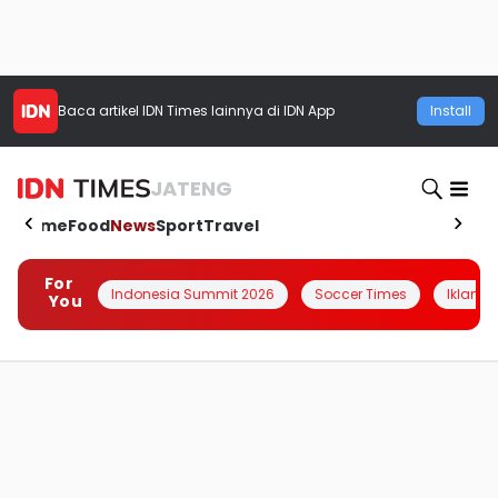
Baca artikel
IDN Times
lainnya di IDN App
Install
JATENG
Home
Food
News
Sport
Travel
For
Indonesia Summit 2026
Soccer Times
Iklanin 
You