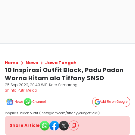
Home
News
Jawa Tengah
10 Inspirasi Outfit Black, Padu Padan
Warna Hitam ala Tiffany SNSD
25 Sep 2022, 20:40 WIB
Kota Semarang
Shinta Putri Melati
News
Channel
Add Us on Google
Inspirasi black outfit (instagram.com/tiffanyyoungofficial)
Share Article