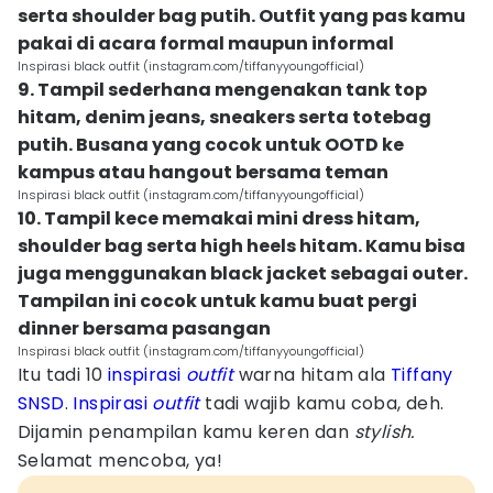
serta shoulder bag putih. Outfit yang pas kamu
pakai di acara formal maupun informal
Inspirasi black outfit (instagram.com/tiffanyyoungofficial)
9. Tampil sederhana mengenakan tank top
hitam, denim jeans, sneakers serta totebag
putih. Busana yang cocok untuk OOTD ke
kampus atau hangout bersama teman
Inspirasi black outfit (instagram.com/tiffanyyoungofficial)
10. Tampil kece memakai mini dress hitam,
shoulder bag serta high heels hitam. Kamu bisa
juga menggunakan black jacket sebagai outer.
Tampilan ini cocok untuk kamu buat pergi
dinner bersama pasangan
Inspirasi black outfit (instagram.com/tiffanyyoungofficial)
Itu tadi 10
inspirasi
outfit
warna hitam ala
Tiffany
SNSD
.
Inspirasi
outfit
tadi wajib kamu coba, deh.
Dijamin penampilan kamu keren dan
stylish.
Selamat mencoba, ya!