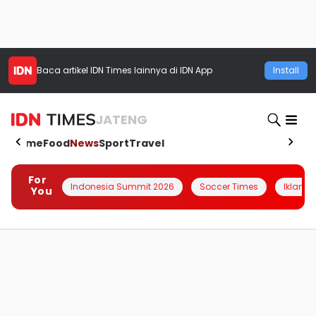
Baca artikel
IDN Times
lainnya di IDN App
Install
JATENG
Home
Food
News
Sport
Travel
For
Indonesia Summit 2026
Soccer Times
Iklanin 
You