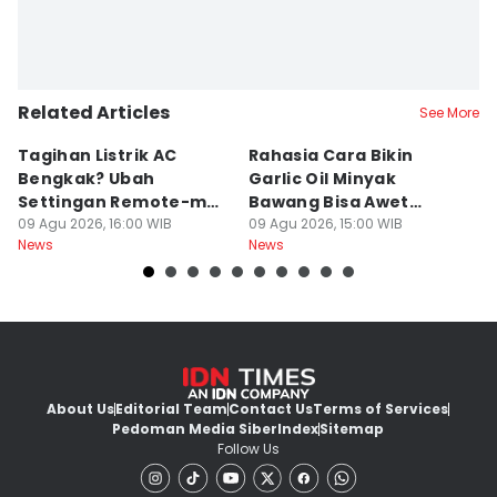
Related Articles
See More
Tagihan Listrik AC
Rahasia Cara Bikin
Mi
Bengkak? Ubah
Garlic Oil Minyak
R
Settingan Remote-mu
Bawang Bisa Awet
K
ke Mode Ini Mulai Nanti
09 Agu 2026, 16:00 WIB
Berbulan-bulan: Bumbu
09 Agu 2026, 15:00 WIB
09
News
News
Ne
Malam
Level Resto!
About Us
Editorial Team
Contact Us
Terms of Services
Pedoman Media Siber
Index
Sitemap
Follow Us