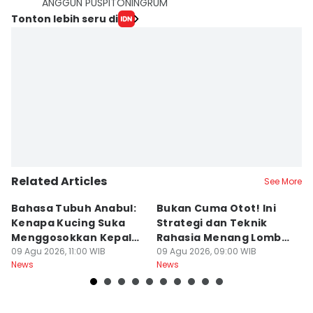
ANGGUN PUSPITONINGRUM
Tonton lebih seru di
Related Articles
See More
Bahasa Tubuh Anabul:
Bukan Cuma Otot! Ini
D
Kenapa Kucing Suka
Strategi dan Teknik
K
Menggosokkan Kepala
Rahasia Menang Lomba
A
ke Kaki Kita?
09 Agu 2026, 11:00 WIB
Panjat Pinang
09 Agu 2026, 09:00 WIB
09
News
News
Ne