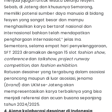
menjadi jujugan untuk wisata belanja fesyen.
Sebab, di Jateng dan khususnya Semarang,
memiliki potensi sumber daya manusia di bidang
fesyen yang sangat besar dan mampu
menghasilkan karya bertaraf nasional dan
internasional bahkan telah mendapatkan
penghargaan internasional,’’ jelas Ina.
Sementara, selama empat hari penyelenggaraan,
SFT 2023 diramaikan dengan 15 slot
fashion
show
,
conference
dan
talkshow
,
project
runway
competition
, dan
fashion
exhibition
.
Ratusan desainer yang tergabung dalam asosiasi
perancang maupun di luar asosiasi, jenama
(
brand
) dan UKM se-Jateng akan
mempresentasikan karya terbaiknya yang bisa
menjadi referensi dan acuan busana sepanjang
tahun 2024/2025.
4. Ajang kolaborasi desainer di Indonesia