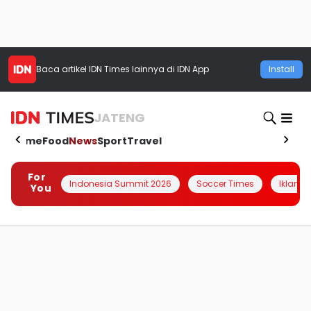
Baca artikel
IDN Times
lainnya di IDN App
Install
JATENG
Home
Food
News
Sport
Travel
For
Indonesia Summit 2026
Soccer Times
Iklanin 
You