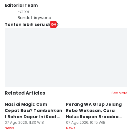
Editorial Team
Editor
Bandot Arywono
Tonton lebih seru di
Related Articles
See More
Nasi di Magic Com
Perang WA Grup Jelang
C
Cepat Basi? Tambahkan
Rebo Wekasan, Cara
Di
1 Bahan Dapur Ini Saat
Halus Respon Broadcast
B
Menanak, Awet 2 Hari
07 Agu 2026, 11:30 WIB
Parno
07 Agu 2026, 10:15 WIB
D
07
News
News
Ne