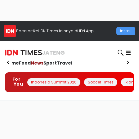
Baca artikel
IDN Times
lainnya di IDN App
Install
JATENG
Home
Food
News
Sport
Travel
For
Indonesia Summit 2026
Soccer Times
Iklanin 
You