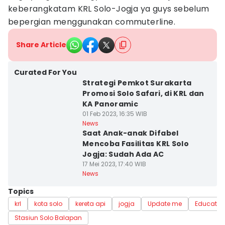
keberangkatam KRL Solo-Jogja ya guys sebelum
bepergian menggunakan commuterline.
Share Article
Curated For You
Strategi Pemkot Surakarta
Promosi Solo Safari, di KRL dan
KA Panoramic
01 Feb 2023, 16:35 WIB
News
Saat Anak-anak Difabel
Mencoba Fasilitas KRL Solo
Jogja: Sudah Ada AC
17 Mei 2023, 17:40 WIB
News
Topics
krl
kota solo
kereta api
jogja
Update me
Educate 
Stasiun Solo Balapan