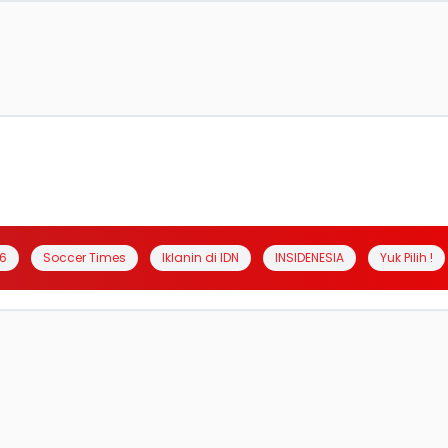
6
Soccer Times
Iklanin di IDN
INSIDENESIA
Yuk Pilih !