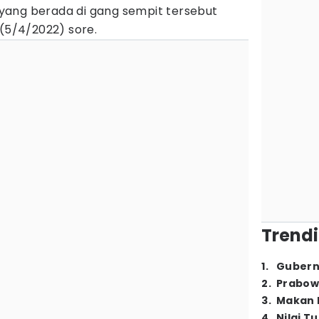
yang berada di gang sempit tersebut
 (5/4/2022) sore.
Trendi
1
.
Gubern
2
.
Prabow
3
.
Makan B
4
.
Nilai T