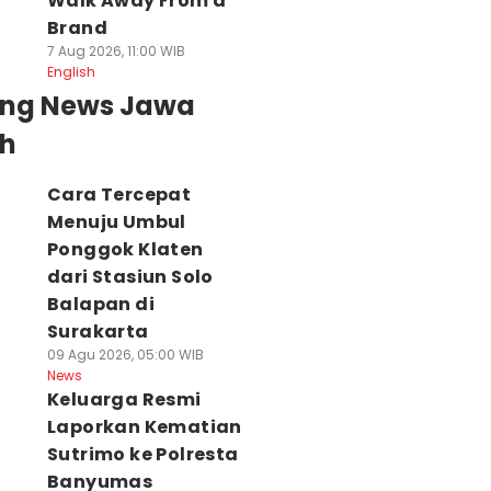
Walk Away From a
Brand
7 Aug 2026, 11:00 WIB
English
ing News Jawa
h
Cara Tercepat
Menuju Umbul
Ponggok Klaten
dari Stasiun Solo
Balapan di
Surakarta
09 Agu 2026, 05:00 WIB
News
Keluarga Resmi
Laporkan Kematian
Sutrimo ke Polresta
Banyumas