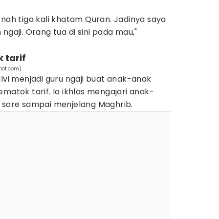
rnah tiga kali khatam Quran. Jadinya saya
ngaji. Orang tua di sini pada mau,"
 tarif
spot.com)
ilvi menjadi guru ngaji buat anak-anak
matok tarif. Ia ikhlas mengajari anak-
n sore sampai menjelang Maghrib.