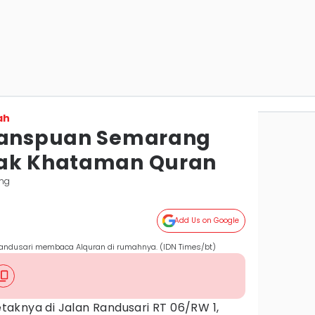
ah
Transpuan Semarang
nak Khataman Quran
ng
Add Us on Google
 Randusari membaca Alquran di rumahnya. (IDN Times/bt)
etaknya di Jalan Randusari RT 06/RW 1,