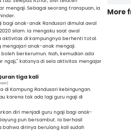
 tua. Selepas Azhar, Silvi telaten
r mengaji. Sebagai seorang transpuan, ia
More 
minder.
i bagi anak-anak Randusari dimulai awal
020 silam. Ia mengaku saat awal
ktivitas di kampungnya berhenti total.
g mengajari anak-anak mengaji.
ak boleh berkerumun. Nah, kemudian ada
r ngaji," katanya di sela aktivitas mengajar
Quran tiga kali
hilah)
tua di Kampung Randusari kebingungan.
u karena tak ada lagi guru ngaji di
kan diri menjadi guru ngaji bagi anak-
ayung pun bersambut. Ia berhasil
 bahwa dirinya berulang kali sudah