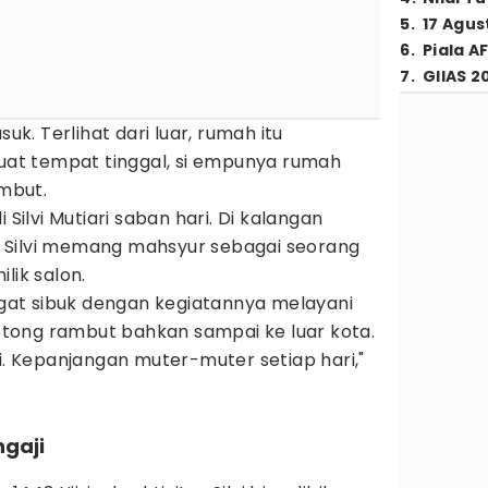
5
.
17 Agus
6
.
Piala A
7
.
GIIAS 2
. Terlihat dari luar, rumah itu
buat tempat tinggal, si empunya rumah
mbut.
 Silvi Mutiari saban hari. Di kalangan
 Silvi memang mahsyur sebagai seorang
lik salon.
angat sibuk dengan kegiatannya melayani
tong rambut bahkan sampai ke luar kota.
ri. Kepanjangan muter-muter setiap hari,"
ngaji