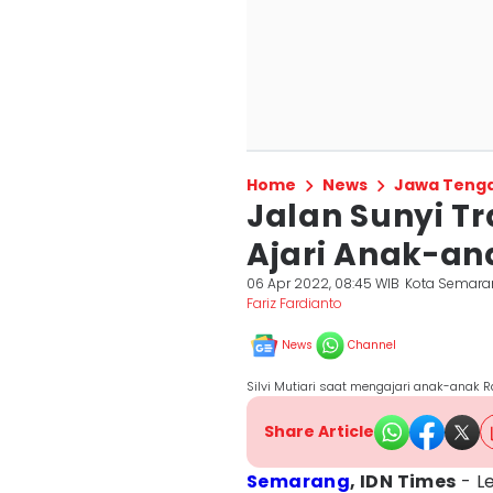
Home
News
Jawa Teng
Jalan Sunyi 
Ajari Anak-a
06 Apr 2022, 08:45 WIB
Kota Semara
Fariz Fardianto
News
Channel
Silvi Mutiari saat mengajari anak-anak
Share Article
Semarang
, IDN Times
- L