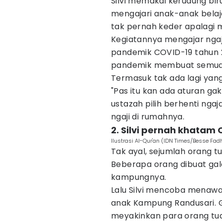
Silvi memakai kerudung biru
mengajari anak-anak belaja
tak pernah keder apalagi 
Kegiatannya mengajar ngaj
pandemik COVID-19 tahun 2
pandemik membuat semua a
Termasuk tak ada lagi yan
"Pas itu kan ada aturan g
ustazah pilih berhenti ngaja
ngaji di rumahnya.
2. Silvi pernah khatam 
Ilustrasi Al-Qur'an (IDN Times/Besse Fad
Tak ayal, sejumlah orang 
Beberapa orang dibuat gala
kampungnya.
Lalu Silvi mencoba menawar
anak Kampung Randusari. G
meyakinkan para orang tua