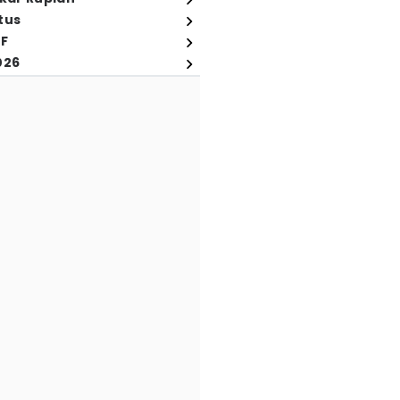
tus
FF
026