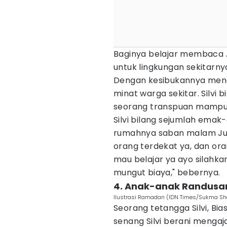
Baginya belajar membaca A
untuk lingkungan sekitarny
Dengan kesibukannya menga
minat warga sekitar. Silvi
seorang transpuan mampu 
Silvi bilang sejumlah emak
rumahnya saban malam Jum
orang terdekat ya, dan or
mau belajar ya ayo silahk
mungut biaya," bebernya.
4. Anak-anak Randusari
Ilustrasi Ramadan (IDN Times/Sukma Sh
Seorang tetangga Silvi, Bia
senang Silvi berani mengaja