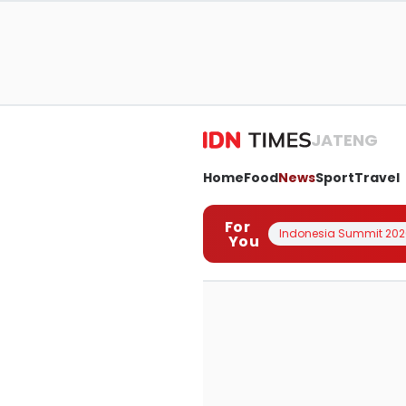
JATENG
Home
Food
News
Sport
Travel
For
Indonesia Summit 202
You