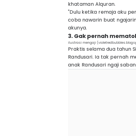
khataman Alquran.
"Dulu ketika remaja aku pe
coba nawarin buat ngajarin 
akunya.
3. Gak pernah mematok
ilustrasi mengaji (violetredbubbles.blog
Praktis selama dua tahun S
Randusari. Ia tak pernah me
anak Randusari ngaji saba