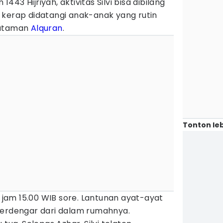
43 Hijriyah, aktivitas Silvi bisa dibilang
 kerap didatangi anak-anak yang rutin
hataman
Alquran
.
Tonton leb
r jam 15.00 WIB sore. Lantunan ayat-ayat
terdengar dari dalam rumahnya.