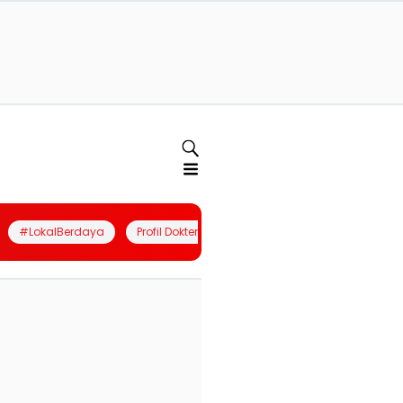
#LokalBerdaya
Profil Dokter
Quiz
Join Community