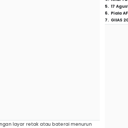
5
.
17 Agus
6
.
Piala A
7
.
GIIAS 2
engan layar retak atau baterai menurun