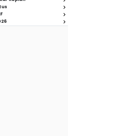
tus
FF
026