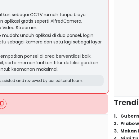
atkan sebagai CCTV rumah tanpa biaya
aplikasi gratis seperti AlfredCamera,
Video Streamer.
udah: unduh aplikasi di dua ponsel, login
tu sebagai kamera dan satu lagi sebagai layar
patkan ponsel di area berventilasi baik,
abil, serta memanfaatkan fitur deteksi gerakan
 untuk keamanan maksimal.
ssisted and reviewed by our editorial team.
Trendi
1
.
Gubern
2
.
Prabow
3
.
Makan B
4
.
Nilai T