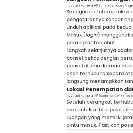
ilustrasi kamera HP (unsplash.com/Ang
Sebagai contoh kepraktisa
pengaturannya sangat ring
Unduh aplikasi pada kedua 
Masuk (
login
) menggunakan
perangkat tersebut.
Langkah selanjutnya adala
ponsel bekas dengan peran 
ponsel utama. Karena mem
akan terhubung secara oto
langsung menampilkan tan
Lokasi Penempatan da
ilustrasi kamera HP (commons.wikimedia.
Setelah perangkat terhubun
menentukan titik peletakan
ruangan yang memiliki jar
pintu masuk. Pastikan posi