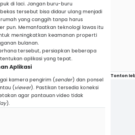
puk di laci. Jangan buru-buru
kas tersebut bisa didaur ulang menjadi
 rumah yang canggih tanpa harus
r pun. Memanfaatkan teknologi lawas itu
untuk meningkatkan keamanan properti
gganan bulanan.
erhana tersebut, persiapkan beberapa
entukan aplikasi yang tepat.
han Aplikasi
Tonton leb
gai kamera pengirim (
sender
) dan ponsel
ntau (
viewer
). Pastikan tersedia koneksi
peletakan agar pantauan video tidak
lay
).