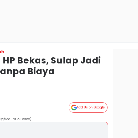
ah
HP Bekas, Sulap Jadi
anpa Biaya
Add Us on Google
rg/Maurizio Pesce)