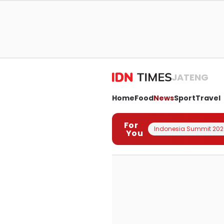
JATENG
Home
Food
News
Sport
Travel
For
Indonesia Summit 202
You