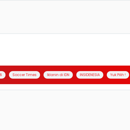
6
Soccer Times
Iklanin di IDN
INSIDENESIA
Yuk Pilih !