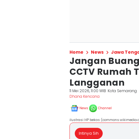
Home
News
Jawa Teng
Jangan Buang 
CCTV Rumah T
Langganan
11 Mei 2026, 11:00 WIB
Kota Semarang
Dhana Kencana
News
Channel
ilustrasi HP bekas (commons.wikimedia.o
Intinya Sih