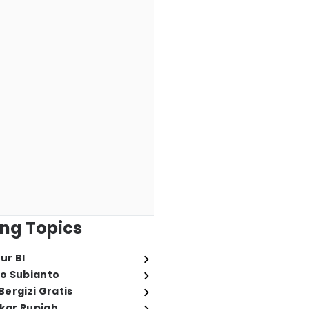
ng Topics
ur BI
o Subianto
ergizi Gratis
ukar Rupiah