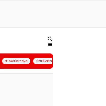
#LokalBerdaya
Profil Dokter
Quiz
Join Community