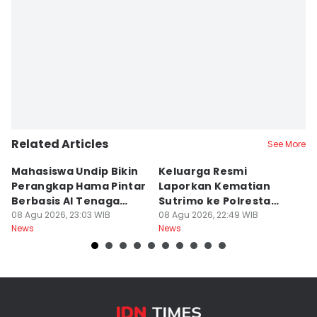
Editor
Dhana Kencana
Related Articles
See More
Mahasiswa Undip Bikin
Keluarga Resmi
P
Perangkap Hama Pintar
Laporkan Kematian
S
Berbasis AI Tenaga
Sutrimo ke Polresta
B
Surya
08 Agu 2026, 23:03 WIB
Banyumas
08 Agu 2026, 22:49 WIB
G
08
News
News
Ne