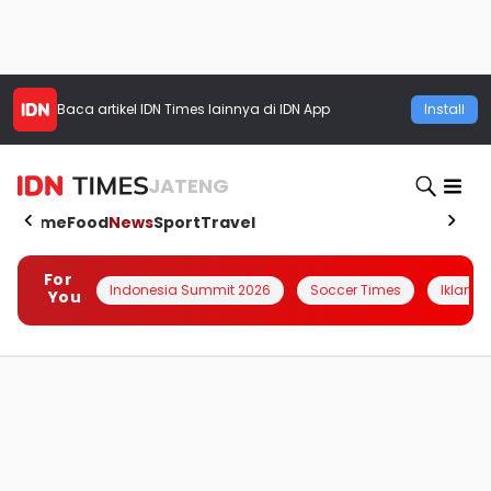
Baca artikel
IDN Times
lainnya di IDN App
Install
JATENG
Home
Food
News
Sport
Travel
For
Indonesia Summit 2026
Soccer Times
Iklanin 
You