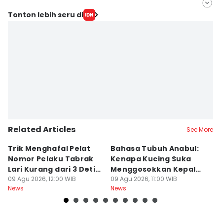
Editor
Tonton lebih seru di
Bandot Arywono
Editor
ANGGUN PUSPITONINGRUM
Related Articles
See More
Trik Menghafal Pelat
Bahasa Tubuh Anabul:
B
Nomor Pelaku Tabrak
Kenapa Kucing Suka
S
Lari Kurang dari 3 Detik
Menggosokkan Kepala
R
di Tengah Kepanikan
09 Agu 2026, 12:00 WIB
ke Kaki Kita?
09 Agu 2026, 11:00 WIB
P
09
News
News
Ne