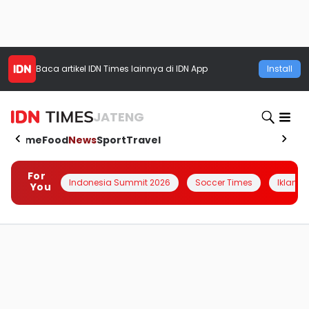
Baca artikel
IDN Times
lainnya di IDN App
Install
JATENG
Home
Food
News
Sport
Travel
For
Indonesia Summit 2026
Soccer Times
Iklanin 
You