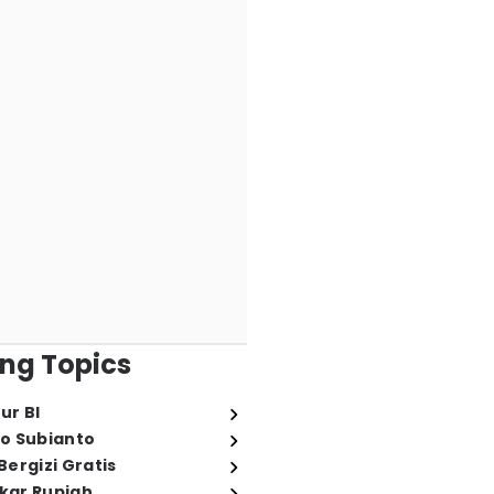
ng Topics
ur BI
o Subianto
ergizi Gratis
ukar Rupiah