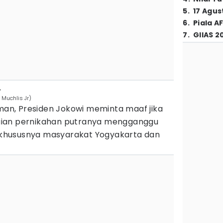
5
.
17 Agus
6
.
Piala A
7
.
GIIAS 2
.
 Muchlis Jr)
aman, Presiden Jokowi meminta maaf jika
aian pernikahan putranya mengganggu
khususnya masyarakat Yogyakarta dan