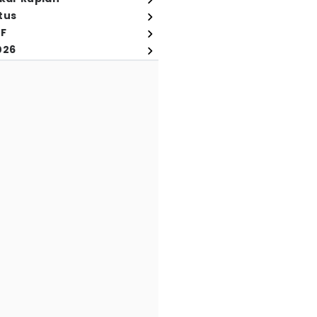
tus
FF
026