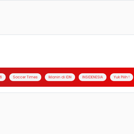
6
Soccer Times
Iklanin di IDN
INSIDENESIA
Yuk Pilih !