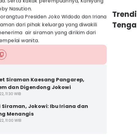
anda. Serta kakak perempuannya, Kahiyang
by Nasution.
Trend
 orangtua Presiden Joko Widodo dan Iriana
Tenga
raman dari pihak keluarga yang diwakili
nerima air siraman yang dirikim dari
empelai wanita.
ret Siraman Kaesang Pangarep,
em dan Digendong Jokowi
2, 11:30 WIB
i Siraman, Jokowi: Ibu Iriana dan
ng Menangis
2, 11:00 WIB