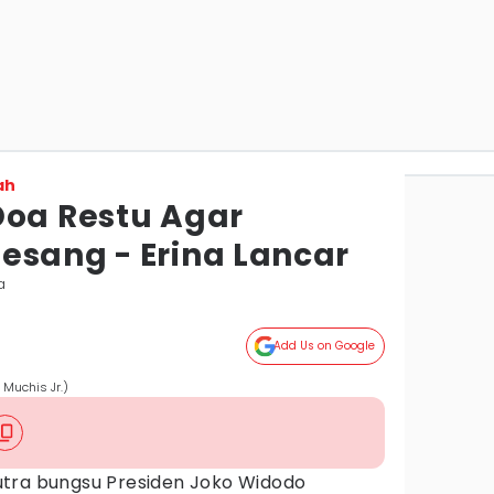
ah
Doa Restu Agar
esang - Erina Lancar
a
Add Us on Google
 Muchis Jr.)
utra bungsu Presiden Joko Widodo