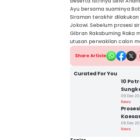
beserta Istrinya Selvi An
Ayu bersama suaminya Bob
Siraman terakhir dilakukan
Jokowi. Sebelum prosesi si
Gibran Rakabuming Raka me
utusan perwakilan calon m
Share Article
Curated For You
10 Pot
Sungk
09 Des 202
News
Proses
Kaesa
09 Des 202
News