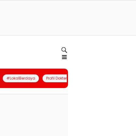
#LokalBerdaya
Profil Dokter
Quiz
Join Community