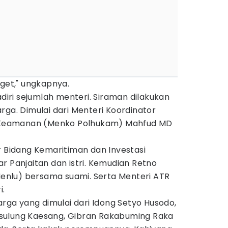
nget," ungkapnya.
adiri sejumlah menteri. Siraman dilakukan
rga. Dimulai dari Menteri Koordinator
an Keamanan (Menko Polhukam) Mahfud MD
r Bidang Kemaritiman dan Investasi
r Panjaitan dan istri. Kemudian Retno
(Menlu) bersama suami. Serta Menteri ATR
i.
arga yang dimulai dari Idong Setyo Husodo,
ak sulung Kaesang, Gibran Rakabuming Raka