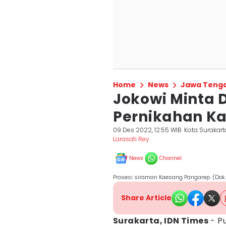
Home
News
Jawa Teng
Jokowi Minta 
Pernikahan Ka
09 Des 2022, 12:55 WIB
Kota Surakart
Larasati Rey
News
Channel
Prosesi siraman Kaesang Pangarep. (Dok.
Share Article
Surakarta, IDN Times
- P