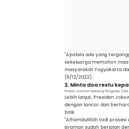
"Apabila ada yang tergan
sekeluarga memohon maaf
masyarakat Yogyakarta da
(9/12/2022).
2. Minta doa restu kep
Prosesi siraman Kaesang Pangarep. (Dok.
Lebih lanjut, Presiden Joko
dengan lancar dan berharap
baik.
"Alhamdulillah tadi proses
siraman sudah berjalan den