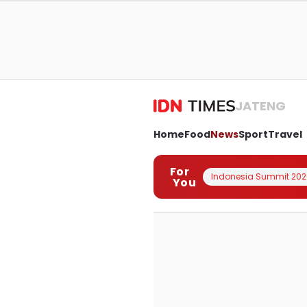
JATENG
Home
Food
News
Sport
Travel
For
Indonesia Summit 202
You