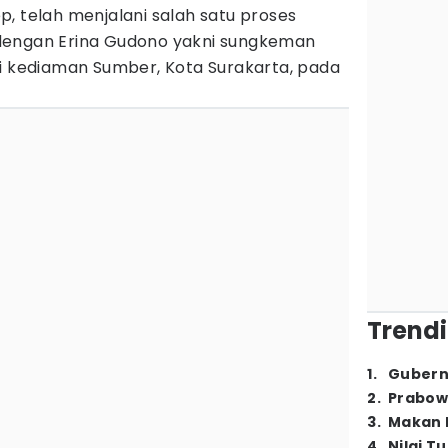
p, telah menjalani salah satu proses
dengan Erina Gudono yakni sungkeman
di kediaman Sumber, Kota Surakarta, pada
Trendi
1
.
Gubern
2
.
Prabow
3
.
Makan B
4
.
Nilai T