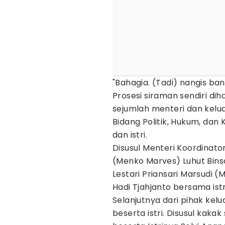
"Bahagia. (Tadi) nangis ba
Prosesi siraman sendiri dih
sejumlah menteri dan kelua
Bidang Politik, Hukum, d
dan istri.
Disusul Menteri Koordinato
(Menko Marves) Luhut Binsa
Lestari Priansari Marsudi 
Hadi Tjahjanto bersama istr
Selanjutnya dari pihak kelu
beserta istri. Disusul kak