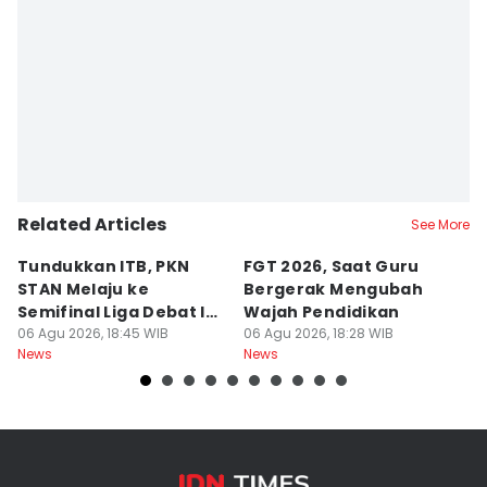
Related Articles
See More
Tundukkan ITB, PKN
FGT 2026, Saat Guru
[
STAN Melaju ke
Bergerak Mengubah
D
Semifinal Liga Debat IDN
Wajah Pendidikan
A
Times 2026
06 Agu 2026, 18:45 WIB
06 Agu 2026, 18:28 WIB
S
06
News
News
Ne
d