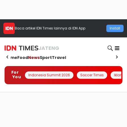
Baca artikel
IDN Times
lainnya di IDN App
Install
JATENG
Home
Food
News
Sport
Travel
For
Indonesia Summit 2026
Soccer Times
Iklanin 
You