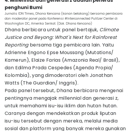
4. Millennial dan generasi z adalah penerus
penghuni Bumi
Jurnalis IDN TImes, Dhana Kencana (kanan belakang) bersama pembicara
dan moderator panel pada Konferensi #Interconnected Pulitzer Center di
Washington DC, Amerika Serikat. (Dok. Dhana Kencana)
Dhana berbicara untuk panel bertajuk,
Climate
Justice and Beyong: What's Next for Rainforest
Reporting
bersama tiga pembicara lain. Yaitu
Adrienne Engono Epse Moussang (Mutations/
Kamerun), Elaize Farias (Amazonia Real/ Brasil),
dan Edilma Prada Cespedes (Agenda Propia/
Kolombia), yang dimoderatori oleh Jonathan
Watts (The Guardian/ Inggris).
Pada panel tersebut, Dhana berbicara mengenai
pentingnya mengajak millennial dan generasi z,
untuk memahami isu-isu iklim dan hutan hutan.
Caranya dengan mendekatkan produk liputan
isu-isu tersebut dengan mereka, melalui media
sosial dan platform yang banyak mereka gunakan