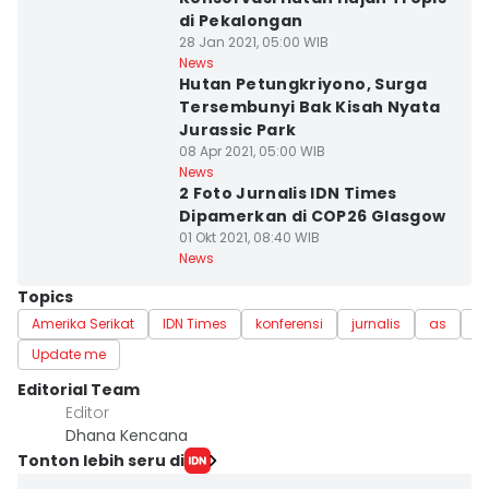
di Pekalongan
28 Jan 2021, 05:00 WIB
News
Hutan Petungkriyono, Surga
Tersembunyi Bak Kisah Nyata
Jurassic Park
08 Apr 2021, 05:00 WIB
News
2 Foto Jurnalis IDN Times
Dipamerkan di COP26 Glasgow
01 Okt 2021, 08:40 WIB
News
Topics
Amerika Serikat
IDN Times
konferensi
jurnalis
as
ik
Update me
Editorial Team
Editor
Dhana Kencana
Tonton lebih seru di