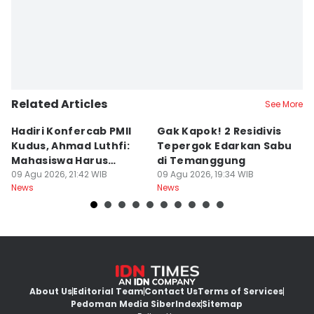
Related Articles
See More
Hadiri Konfercab PMII
Gak Kapok! 2 Residivis
A
Kudus, Ahmad Luthfi:
Tepergok Edarkan Sabu
B
Mahasiswa Harus
di Temanggung
B
Konstruktif
09 Agu 2026, 21:42 WIB
09 Agu 2026, 19:34 WIB
Pe
09
News
News
Ne
F
About Us
Editorial Team
Contact Us
Terms of Services
Pedoman Media Siber
Index
Sitemap