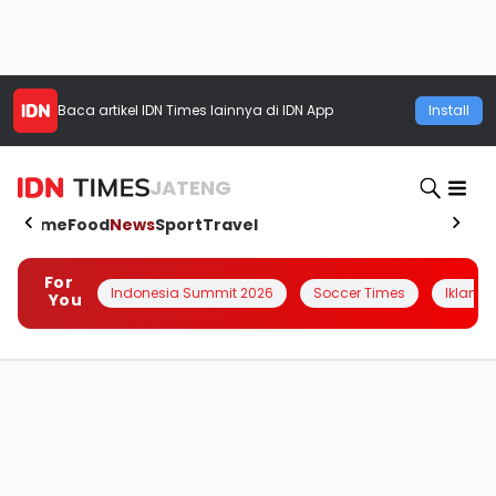
Baca artikel
IDN Times
lainnya di IDN App
Install
JATENG
Home
Food
News
Sport
Travel
For
Indonesia Summit 2026
Soccer Times
Iklanin 
You