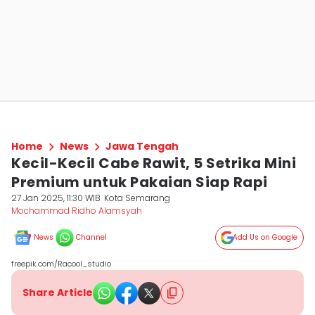
Home
News
Jawa Tengah
Kecil-Kecil Cabe Rawit, 5 Setrika Mini
Premium untuk Pakaian Siap Rapi
27 Jan 2025, 11:30 WIB
Kota Semarang
Mochammad Ridho Alamsyah
News
Channel
Add Us on Google
freepik.com/Racool_studio
Share Article