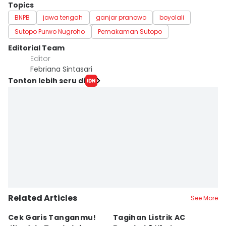
Topics
BNPB
jawa tengah
ganjar pranowo
boyolali
Sutopo Purwo Nugroho
Pemakaman Sutopo
Editorial Team
Editor
Febriana Sintasari
Tonton lebih seru di
Related Articles
See More
Cek Garis Tanganmu!
Tagihan Listrik AC
R