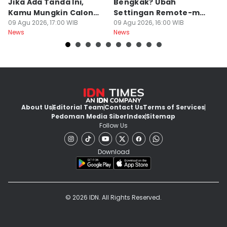
Jika Ada Tanda Ini,
Bengkak? Ubah
Ga
Kamu Mungkin Calon
Settingan Remote-mu
B
Orang Sukses
09 Agu 2026, 17:00 WIB
ke Mode Ini Mulai Nanti
09 Agu 2026, 16:00 WIB
B
09
News
News
Ne
Malam
L
About Us
Editorial Team
Contact Us
Terms of Services
Pedoman Media Siber
Index
Sitemap
Follow Us
Download
© 2026 IDN. All Rights Reserved.