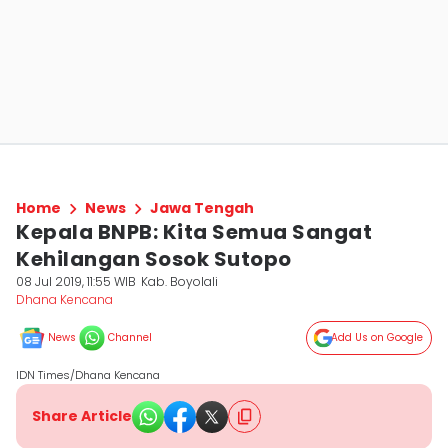
Home
News
Jawa Tengah
Kepala BNPB: Kita Semua Sangat
Kehilangan Sosok Sutopo
08 Jul 2019, 11:55 WIB
Kab. Boyolali
Dhana Kencana
News
Channel
Add Us on Google
IDN Times/Dhana Kencana
Share Article