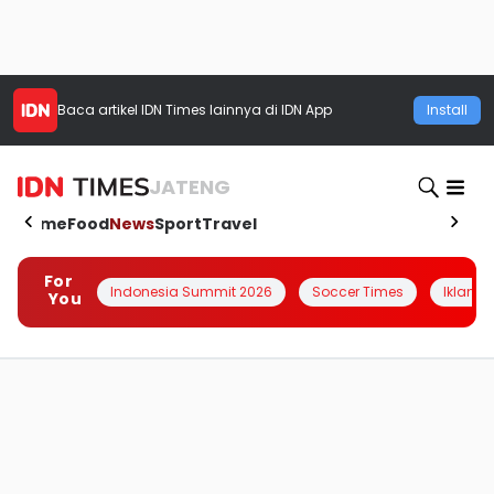
Baca artikel
IDN Times
lainnya di IDN App
Install
JATENG
Home
Food
News
Sport
Travel
For
Indonesia Summit 2026
Soccer Times
Iklanin 
You