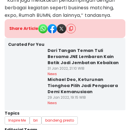
‘’Kami juga melakukan pendampingan dengan
berbagai kegiatan seperti business matching,
expo, Rumah BUMN, dan lainnya,’’ tandasnya.
Share Article
Curated For You
Dari Tangan Teman Tuli
Bersama JNE Lembaran Kain
Batik Jadi Jembatan Kebaikan
31 Jan 2022, 21:10 WIB
News
Michael Deo, Keturunan
Tionghoa Pilih Jadi Pengacara
Demi Kemanusiaan
29 Jan 2022, 19:15 WIB
News
Topics
Inspire Me
bri
bandeng presto
Editorial Team