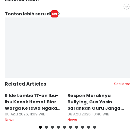
Editor
Tonton lebih seru di
Bandot Arywono
Editor
ANGGUN PUSPITONINGRUM
Related Articles
See More
5 Ide Lomba 17-an Ibu-
Respon Maraknya
T
Ibu Kocak Hemat Biar
Bullying, Gus Yasin
W
Warga Ketawa Ngakak
Sarankan Guru Jangan
S
Pas Hari Kemerdekaan
08 Agu 2026, 11:09 WIB
Bebani Siswa
08 Agu 2026, 10:40 WIB
P
08
News
News
Ne
R