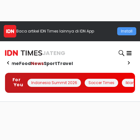
Baca artikel
IDN Times
lainnya di IDN App
Install
JATENG
Home
Food
News
Sport
Travel
For
Indonesia Summit 2026
Soccer Times
Iklanin 
You