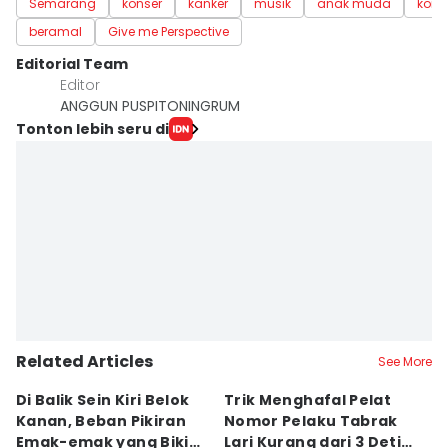
Semarang
konser
kanker
musik
anak muda
komu
beramal
Give me Perspective
Editorial Team
Editor
ANGGUN PUSPITONINGRUM
Tonton lebih seru di
Related Articles
See More
Di Balik Sein Kiri Belok
Trik Menghafal Pelat
B
Kanan, Beban Pikiran
Nomor Pelaku Tabrak
K
Emak-emak yang Bikin
Lari Kurang dari 3 Detik
M