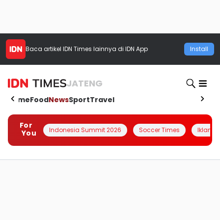
Baca artikel
IDN Times
lainnya di IDN App
Install
JATENG
Home
Food
News
Sport
Travel
For
Indonesia Summit 2026
Soccer Times
Iklanin 
You