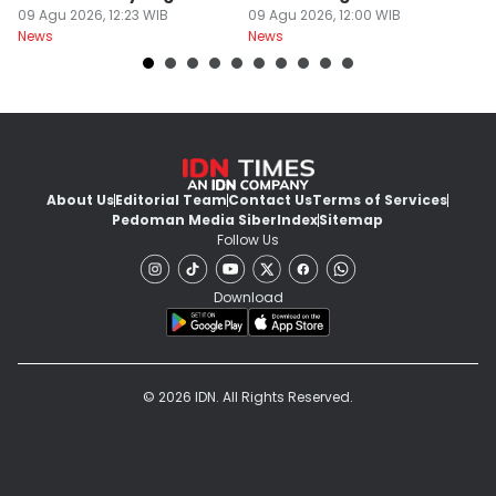
Gagal fokus di Jalan
09 Agu 2026, 12:23 WIB
di Tengah Kepanikan
09 Agu 2026, 12:00 WIB
ke
09
News
News
Ne
About Us
Editorial Team
Contact Us
Terms of Services
Pedoman Media Siber
Index
Sitemap
Follow Us
Download
© 2026 IDN. All Rights Reserved.