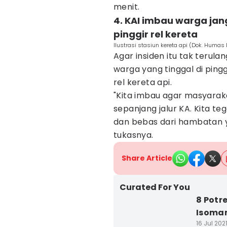
menit.
4. KAI imbau warga jang
pinggir rel kereta
Ilustrasi stasiun kereta api (Dok. Humas 
Agar insiden itu tak terul
warga yang tinggal di pingg
rel kereta api.
"Kita imbau agar masyaraka
sepanjang jalur KA. Kita teg
dan bebas dari hambatan 
tukasnya.
Share Article
Curated For You
8 Potr
Isoma
16 Jul 202