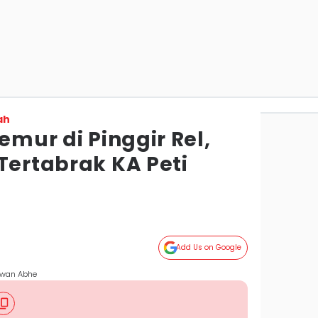
ah
emur di Pinggir Rel,
Tertabrak KA Peti
Add Us on Google
iawan Abhe