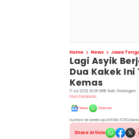
Home
News
Jawa Teng
Lagi Asyik Berj
Dua Kakek Ini 
Kemas
17 Jul 2021, 19:25 WIB
Kab. Grobogan
Fariz Fardianto
News
Channel
Ilustrasi rel kereta api.ANTARA FOTO/Abr
Share Article