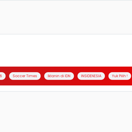
6
Soccer Times
Iklanin di IDN
INSIDENESIA
Yuk Pilih !