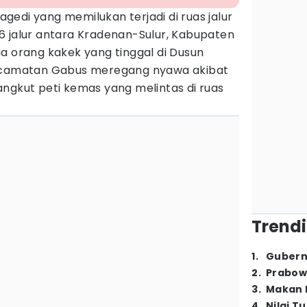
agedi yang memilukan terjadi di ruas jalur
 jalur antara Kradenan-Sulur, Kabupaten
a orang kakek yang tinggal di Dusun
Kecamatan Gabus meregang nyawa akibat
ngkut peti kemas yang melintas di ruas
Trendi
1
.
Gubern
2
.
Prabow
3
.
Makan B
4
.
Nilai T