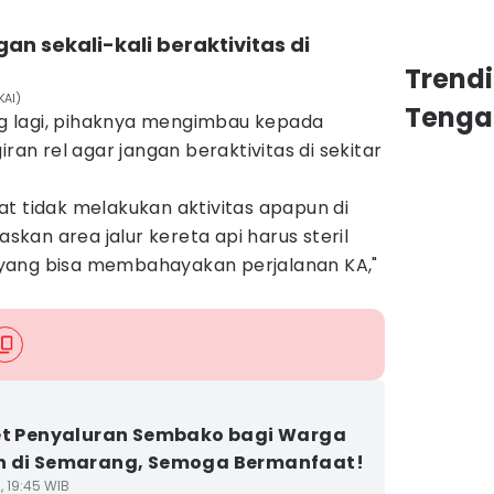
an sekali-kali beraktivitas di
Trend
KAI)
Tenga
ang lagi, pihaknya mengimbau kepada
iran rel agar jangan beraktivitas di sekitar
t tidak melakukan aktivitas apapun di
askan area jalur kereta api harus steril
yang bisa membahayakan perjalanan KA,"
et Penyaluran Sembako bagi Warga
n di Semarang, Semoga Bermanfaat!
1, 19:45 WIB