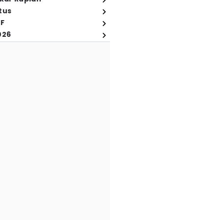
tus
FF
026