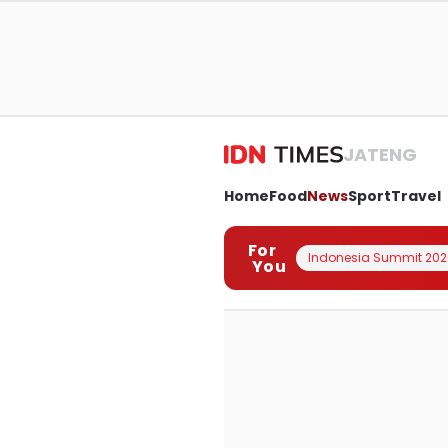
JATENG
Home
Food
News
Sport
Travel
For
Indonesia Summit 202
You