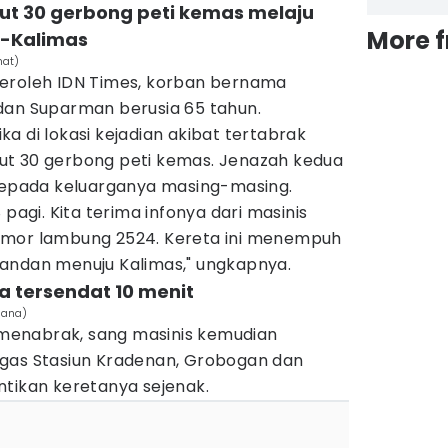
ut 30 gerbong peti kemas melaju
More 
-Kalimas
mat)
peroleh IDN Times, korban bernama
dan Suparman berusia 65 tahun.
a di lokasi kejadian akibat tertabrak
ut 30 gerbong peti kemas. Jenazah kedua
 kepada keluarganya masing-masing.
 pagi. Kita terima infonya dari masinis
omor lambung 2524. Kereta ini menempuh
andan menuju Kalimas," ungkapnya.
a tersendat 10 menit
siana)
enabrak, sang masinis kemudian
gas Stasiun Kradenan, Grobogan dan
ntikan keretanya sejenak.