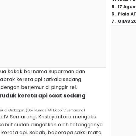
5
.
17 Agus
6
.
Piala A
7
.
GIIAS 2
kedua kakek bernama Suparman dan
tabrak kereta api tatkala sedang
 dengan berjemur di pinggir rel.
eruduk kereta api saat sedang
ek di Grobogan. (Dok Humas KAI Daop IV Semarang)
 IV Semarang, Krisbiyantoro mengaku
sebut sudah diingatkan oleh tetangganya
 kereta api. Sebab, beberapa saksi mata