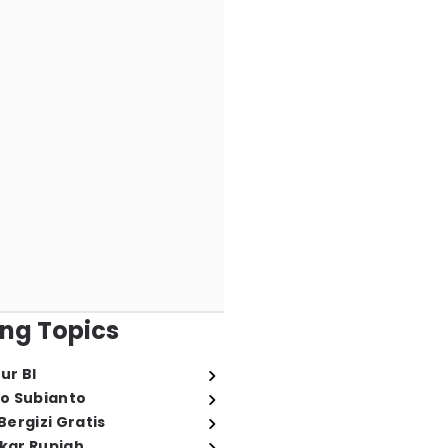
ng Topics
ur BI
o Subianto
ergizi Gratis
ukar Rupiah