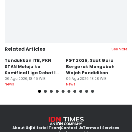
Related Articles
See More
Tundukkan ITB, PKN
FGT 2026, Saat Guru
[
STAN Melaju ke
Bergerak Mengubah
D
Semifinal Liga Debat IDN
Wajah Pendidikan
A
Times 2026
06 Agu 2026, 18:45 WIB
06 Agu 2026, 18:28 WIB
S
06
News
News
Ne
d
About Us
Editorial Team
Contact Us
Terms of Services