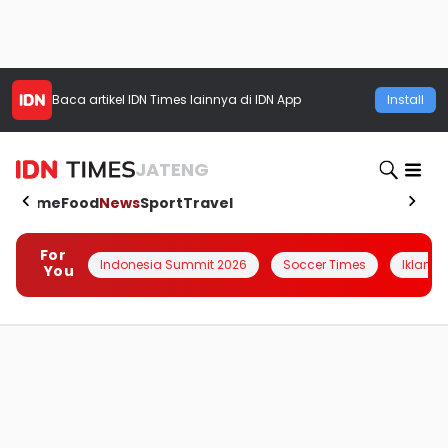
Baca artikel
IDN Times
lainnya di IDN App
Install
JATENG
Home
Food
News
Sport
Travel
For
Indonesia Summit 2026
Soccer Times
Iklanin 
You