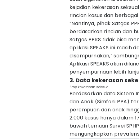
kejadian kekerasan seksu
rincian kasus dan berbagai
“Nantinya, pihak Satgas P
berdasarkan rincian dan bu
Satgas PPKS tidak bisa me
aplikasi SPEAKS ini masih
disempurnakan,” sambung
Aplikasi SPEAKS akan dilu
penyempurnaan lebih lanju
3. Data kekerasan seke
Stop kekerasan seksual
Berdasarkan data Sistem I
dan Anak (Simfoni PPA) te
perempuan dan anak hingga 
2.000 kasus hanya dalam 17
bawah temuan Survei SPH
mengungkapkan prevalensi k