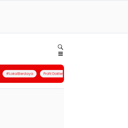
#LokalBerdaya
Profil Dokter
Quiz
Join Community