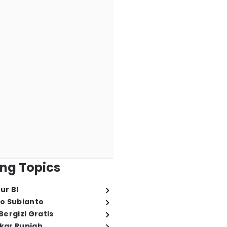
ng Topics
ur BI
o Subianto
ergizi Gratis
ukar Rupiah