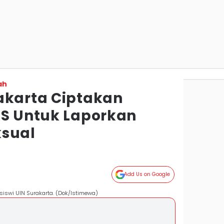
ah
akarta Ciptakan
KS Untuk Laporkan
ksual
o
Add Us on Google
siswi UIN Surakarta. (Dok/Istimewa)