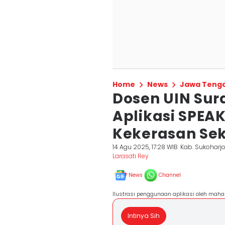
Home
News
Jawa Teng
Dosen UIN Sur
Aplikasi SPEA
Kekerasan Se
14 Agu 2025, 17:28 WIB
Kab. Sukoharj
Larasati Rey
News
Channel
Ilustrasi penggunaan aplikasi oleh maha
Intinya Sih