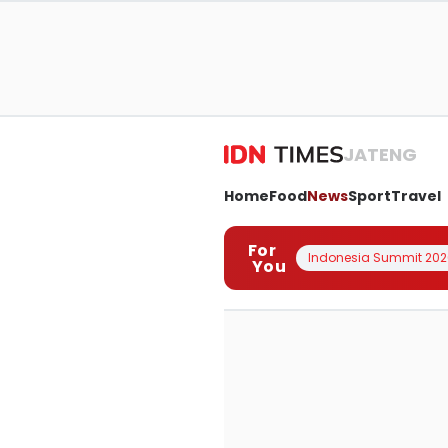
JATENG
Home
Food
News
Sport
Travel
For
Indonesia Summit 202
You