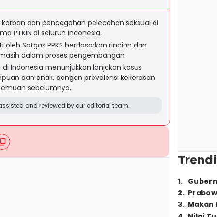
 korban dan pencegahan pelecehan seksual di
ma PTKIN di seluruh Indonesia.
ti oleh Satgas PPKS berdasarkan rincian dan
ini masih dalam proses pengembangan.
 di Indonesia menunjukkan lonjakan kasus
puan dan anak, dengan prevalensi kekerasan
ri temuan sebelumnya.
ssisted and reviewed by our editorial team.
Trendi
1
.
Gubern
2
.
Prabow
3
.
Makan B
4
.
Nilai T