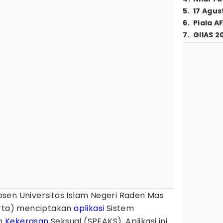
5
.
17 Agus
6
.
Piala A
7
.
GIIAS 2
sen Universitas Islam Negeri Raden Mas
rta) menciptakan
aplikasi
Sistem
an
Kekerasan
Seksual (SPEAKS). Aplikasi ini