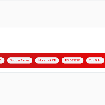
6
Soccer Times
Iklanin di IDN
INSIDENESIA
Yuk Pilih !