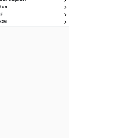
tus
FF
026