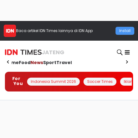
Baca artikel
IDN Times
lainnya di IDN App
Install
JATENG
Home
Food
News
Sport
Travel
For
Indonesia Summit 2026
Soccer Times
Iklanin 
You