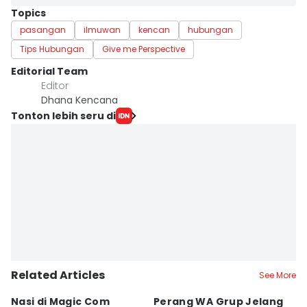
Topics
pasangan
ilmuwan
kencan
hubungan
Tips Hubungan
Give me Perspective
Editorial Team
Editor
Dhana Kencana
Tonton lebih seru di
Related Articles
See More
Nasi di Magic Com
Perang WA Grup Jelang
C