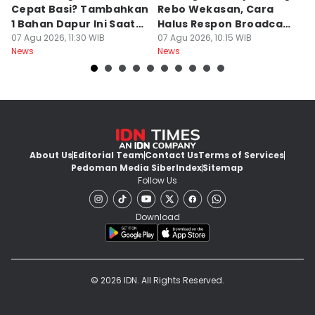
Cepat Basi? Tambahkan
Rebo Wekasan, Cara
Di
1 Bahan Dapur Ini Saat
Halus Respon Broadcast
B
Menanak, Awet 2 Hari
07 Agu 2026, 11:30 WIB
Parno
07 Agu 2026, 10:15 WIB
D
07
News
News
Ne
About Us
Editorial Team
Contact Us
Terms of Services
Pedoman Media Siber
Index
Sitemap
Follow Us
Download
© 2026 IDN. All Rights Reserved.