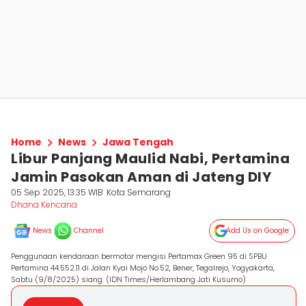
Home
News
Jawa Tengah
Libur Panjang Maulid Nabi, Pertamina
Jamin Pasokan Aman di Jateng DIY
05 Sep 2025, 13:35 WIB
Kota Semarang
Dhana Kencana
News
Channel
Add Us on Google
Penggunaan kendaraan bermotor mengisi Pertamax Green 95 di SPBU
Pertamina 44.552.11 di Jalan Kyai Mojo No.52, Bener, Tegalrejo, Yogyakarta,
Sabtu (9/8/2025) siang. (IDN Times/Herlambang Jati Kusumo)