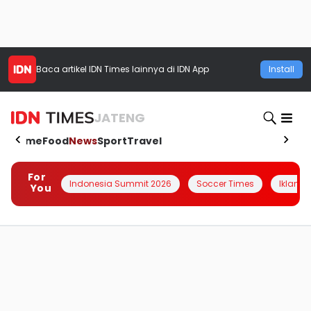
Baca artikel
IDN Times
lainnya di IDN App
Install
JATENG
Home
Food
News
Sport
Travel
For
Indonesia Summit 2026
Soccer Times
Iklanin 
You