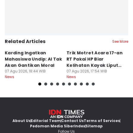
Related Articles
See More
Karding Ingatkan
Trik Motret Acara 17-an
N
Mahasiswa Undip: AI Tak
RT Pakai HP Biar
C
Akan Gantikan Moral
Kelihatan Kayak Liputan
1
07 Agu 2026, 18:44 WIB
Festival Nasional
07 Agu 2026, 17:54 WIB
M
07
News
News
Ne
About Us
Editorial Team
Contact Us
Terms of Services
Pedoman Media Siber
Index
Sitemap
Follow Us