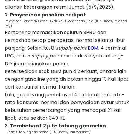
dilansir keterangan resmi Jumat (5/9/2025).
2. Penyediaan pasokan berlipat
Pelayanan Pertamax Green 95 di SPBU Pedaringan, Solo. (IDN Times/Larasati
Rey)
Pertamina memastikan seluruh SPBU dan
Pertashop tetap beroperasi normal selama libur
panjang. Selain itu, 8
supply
point
BBM
, 4 terminal
LPG, dan 5
supply
point
avtur di wilayah Jateng-
DIY juga disiagakan penuh.
Ketersediaan stok BBM pun diperkuat, antara lain
dengan gasoline yang disiapkan hingga 13 kali lipat
dari konsumsi normal harian.
Lalu, gasoil yang jumlahnya 14 kali lipat dari rata-
rata konsumsi normal dan penyediaan avtur untuk
kebutuhan penerbangan yang mencapai 21 kali
lipat, atau sekitar 349 KL.
3. Tambahan 1,2 juta tabung gas melon
Ilustrasi tabung gas melon.(IDN Times/Daruwaskita)