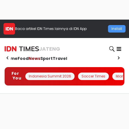
Baca artikel
IDN Times
lainnya di IDN App
Install
JATENG
Home
Food
News
Sport
Travel
For
Indonesia Summit 2026
Soccer Times
Iklanin 
You