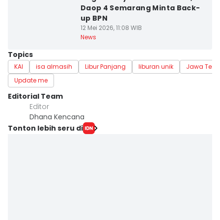
Daop 4 Semarang Minta Back-
up BPN
12 Mei 2026, 11:08 WIB
News
Topics
KAI
isa almasih
Libur Panjang
liburan unik
Jawa Ten
Update me
Editorial Team
Editor
Dhana Kencana
Tonton lebih seru di