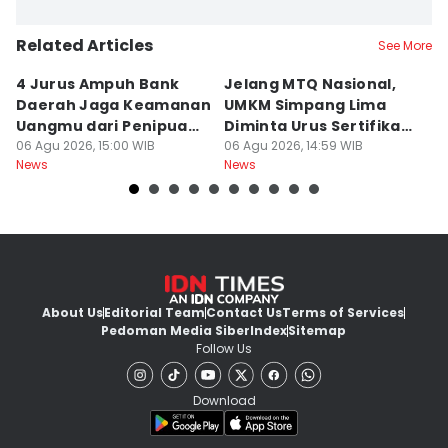
Related Articles
See More
4 Jurus Ampuh Bank
Jelang MTQ Nasional,
A
Daerah Jaga Keamanan
UMKM Simpang Lima
S
Uangmu dari Penipuan
Diminta Urus Sertifikat
B
Digital
06 Agu 2026, 15:00 WIB
Halal
06 Agu 2026, 14:59 WIB
Bi
06
News
News
Ne
About Us
Editorial Team
Contact Us
Terms of Services
Pedoman Media Siber
Index
Sitemap
Follow Us
Download