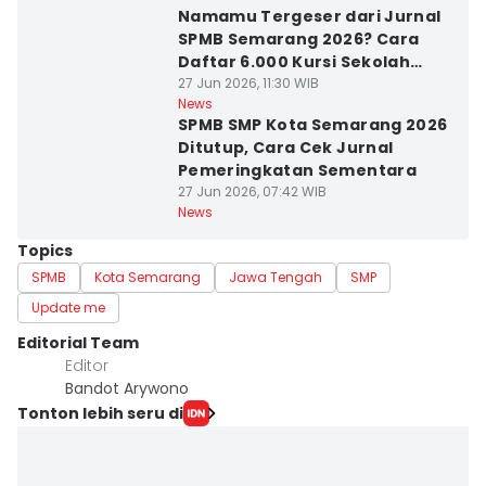
Namamu Tergeser dari Jurnal
SPMB Semarang 2026? Cara
Daftar 6.000 Kursi Sekolah
Swasta Gratis
27 Jun 2026, 11:30 WIB
News
SPMB SMP Kota Semarang 2026
Ditutup, Cara Cek Jurnal
Pemeringkatan Sementara
27 Jun 2026, 07:42 WIB
News
Topics
SPMB
Kota Semarang
Jawa Tengah
SMP
Update me
Editorial Team
Editor
Bandot Arywono
Tonton lebih seru di