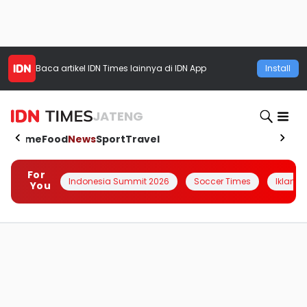
Baca artikel
IDN Times
lainnya di IDN App
Install
JATENG
Home
Food
News
Sport
Travel
For
Indonesia Summit 2026
Soccer Times
Iklanin 
You