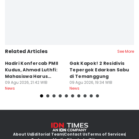
Related Articles
See More
Hadiri Konfercab PMII
Gak Kapok! 2 Residivis
A
Kudus, Ahmad Luthfi:
Tepergok Edarkan Sabu
B
Mahasiswa Harus
di Temanggung
B
Konstruktif
09 Agu 2026, 21:42 WIB
09 Agu 2026, 19:34 WIB
Pe
09
News
News
Ne
F
About Us
Editorial Team
Contact Us
Terms of Services