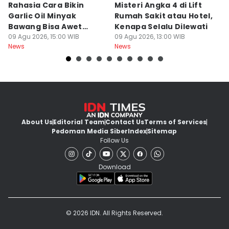
Rahasia Cara Bikin
Misteri Angka 4 di Lift
Di
Garlic Oil Minyak
Rumah Sakit atau Hotel,
K
Bawang Bisa Awet
Kenapa Selalu Dilewati
E
Berbulan-bulan: Bumbu
09 Agu 2026, 15:00 WIB
09 Agu 2026, 13:00 WIB
G
09
News
News
Ne
Level Resto!
About Us
Editorial Team
Contact Us
Terms of Services
Pedoman Media Siber
Index
Sitemap
Follow Us
Download
© 2026 IDN. All Rights Reserved.