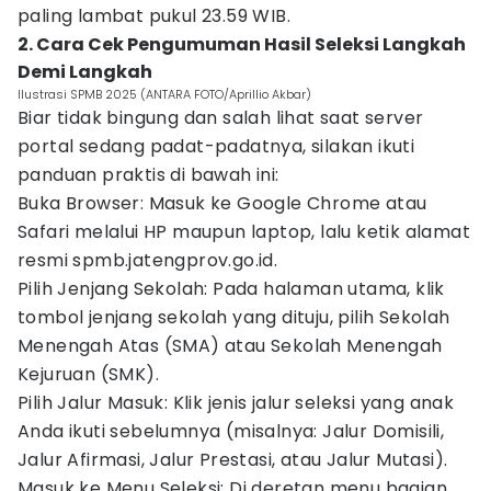
paling lambat pukul 23.59 WIB.
2. Cara Cek Pengumuman Hasil Seleksi Langkah
Demi Langkah
Ilustrasi SPMB 2025 (ANTARA FOTO/Aprillio Akbar)
Biar tidak bingung dan salah lihat saat server
portal sedang padat-padatnya, silakan ikuti
panduan praktis di bawah ini:
Buka Browser: Masuk ke Google Chrome atau
Safari melalui HP maupun laptop, lalu ketik alamat
resmi spmb.jatengprov.go.id.
Pilih Jenjang Sekolah: Pada halaman utama, klik
tombol jenjang sekolah yang dituju, pilih Sekolah
Menengah Atas (SMA) atau Sekolah Menengah
Kejuruan (SMK).
Pilih Jalur Masuk: Klik jenis jalur seleksi yang anak
Anda ikuti sebelumnya (misalnya: Jalur Domisili,
Jalur Afirmasi, Jalur Prestasi, atau Jalur Mutasi).
Masuk ke Menu Seleksi: Di deretan menu bagian