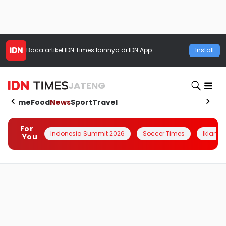
Baca artikel
IDN Times
lainnya di IDN App
Install
JATENG
Home
Food
News
Sport
Travel
For
Indonesia Summit 2026
Soccer Times
Iklanin 
You