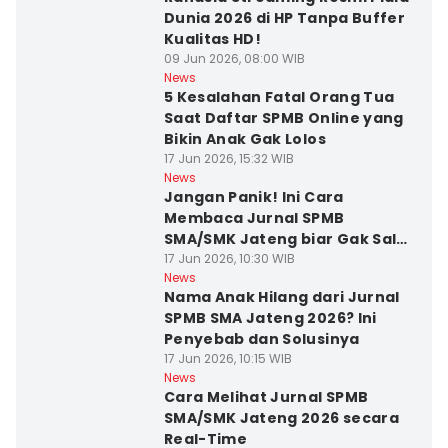
Dunia 2026 di HP Tanpa Buffer
Kualitas HD!
09 Jun 2026, 08:00 WIB
News
5 Kesalahan Fatal Orang Tua
Saat Daftar SPMB Online yang
Bikin Anak Gak Lolos
17 Jun 2026, 15:32 WIB
News
Jangan Panik! Ini Cara
Membaca Jurnal SPMB
SMA/SMK Jateng biar Gak Salah
Paham
17 Jun 2026, 10:30 WIB
News
Nama Anak Hilang dari Jurnal
SPMB SMA Jateng 2026? Ini
Penyebab dan Solusinya
17 Jun 2026, 10:15 WIB
News
Cara Melihat Jurnal SPMB
SMA/SMK Jateng 2026 secara
Real-Time