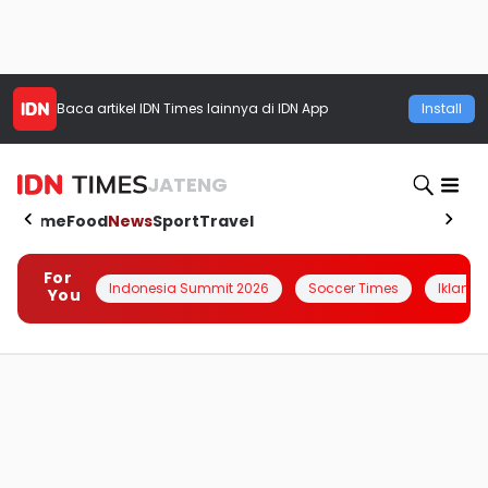
Baca artikel
IDN Times
lainnya di IDN App
Install
JATENG
Home
Food
News
Sport
Travel
For
Indonesia Summit 2026
Soccer Times
Iklanin 
You