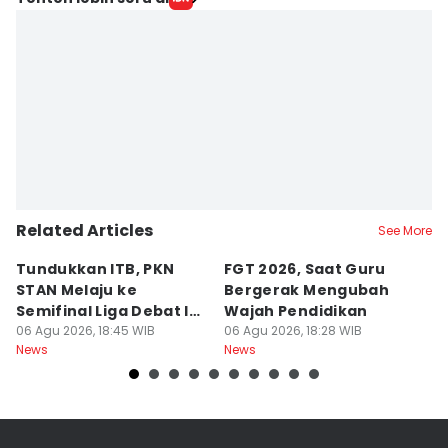
Related Articles
See More
Tundukkan ITB, PKN
FGT 2026, Saat Guru
[
STAN Melaju ke
Bergerak Mengubah
D
Semifinal Liga Debat IDN
Wajah Pendidikan
A
Times 2026
06 Agu 2026, 18:45 WIB
06 Agu 2026, 18:28 WIB
S
06
News
News
Ne
d