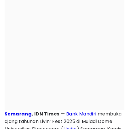
Semarang
, IDN Times
—
Bank Mandiri
membuka
ajang tahunan Livin’ Fest 2025 di Muladi Dome
Universitas Diponegoro (
Undip
) Semarang, Kamis